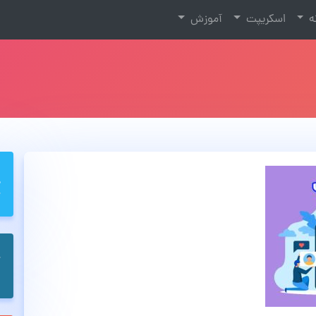
نه
اسکریپت
آموزش