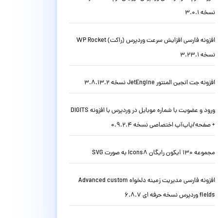
نسخه 3.0.1
افزونه فارسی افزایش سرعت وردپرس (راکت) WP Rocket
نسخه 3.23.1
افزونه جت انجین المنتور JetEngine نسخه 3.8.13.2
ورود و عضویت با شماره موبایل در وردپرس با افزونه DIGITS
+ صفحه/پاپ‌آپ اختصاصی نسخه 0.9.2.4
مجموعه 130 آیکون رایگان Icons8 به صورت SVG
افزونه فارسی مدیریت زمینه دلخواه Advanced custom
fields وردپرس نسخه حرفه ای 6.8.7