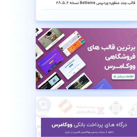
قالب چند منظوره وردپرس Betheme نسخه 28.5.6