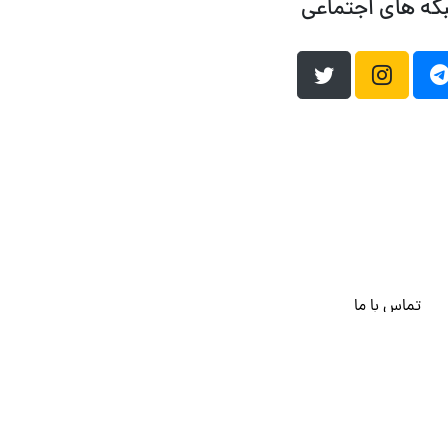
که های اجتماعی
تماس با ما
هاست وردپرس
فراداده