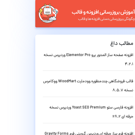
مطالب داغ
افزونه صفحه ساز المنتور پرو Elementor Pro وردپرس نسخه
4.2.1
قالب فروشگاهی چندمنظوره وودمارت WoodMart ووکامرس
نسخه 8.5.7
افزونه فارسی سئو Yoast SEO Premium وردپرس نسخه
حرفه ای 28.2
افزونه فرم ساز حرفه ای وردپرس گرویتی فرم Gravity Forms