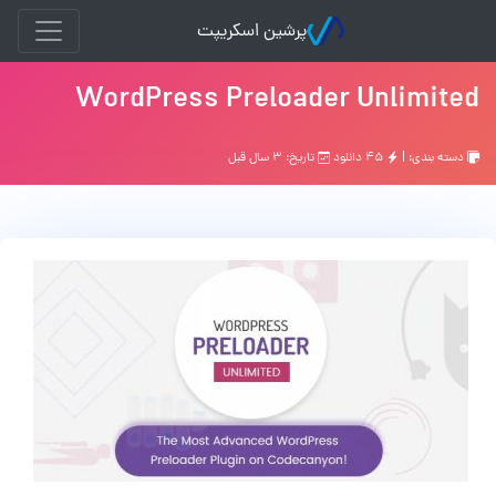
پرشین اسکریپت
WordPress Preloader Unlimited
دسته بندی: |
۴۵ دانلود
تاریخ: ۳ سال قبل