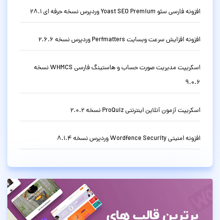
افزونه فارسی سئو Yoast SEO Premium وردپرس نسخه حرفه ای 28.1
افزونه افزایش سرعت وبسایت Perfmatters وردپرس نسخه 2.6.6
اسکریپت مدیریت صورت حساب و هاستینگ فارسی WHMCS نسخه
9.0.6
اسکریپت آزمون آنلاین اینترنتی ProQuiz نسخه 2.0.2
افزونه امنیتی Wordfence Security وردپرس نسخه 8.1.4