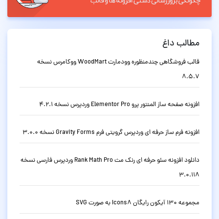
مطالب داغ
قالب فروشگاهی چندمنظوره وودمارت WoodMart ووکامرس نسخه
8.5.7
افزونه صفحه ساز المنتور پرو Elementor Pro وردپرس نسخه 4.2.1
افزونه فرم ساز حرفه ای وردپرس گرویتی فرم Gravity Forms نسخه 3.0.0
دانلود افزونه سئو حرفه ای رنک مث Rank Math Pro وردپرس فارسی نسخه
3.0.118
مجموعه 130 آیکون رایگان Icons8 به صورت SVG