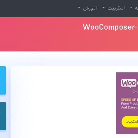
نه
اسکریپت
آموزش
WooComposer-