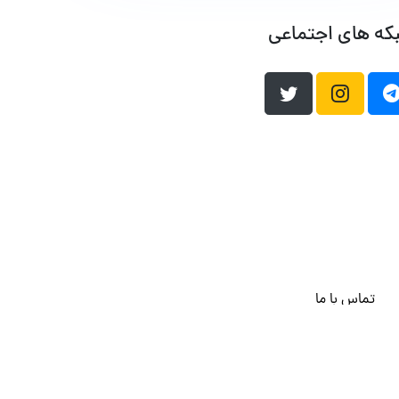
که های اجتماعی
تماس با ما
هاست وردپرس
فراداده