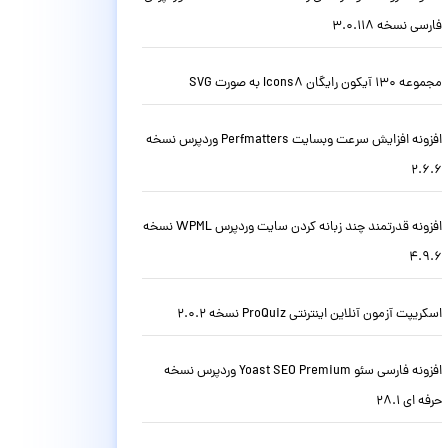
فارسی نسخه 3.0.118
مجموعه 130 آیکون رایگان Icons8 به صورت SVG
افزونه افزایش سرعت وبسایت Perfmatters وردپرس نسخه
2.6.6
افزونه قدرتمند چند زبانه کردن سایت وردپرس WPML نسخه
4.9.6
اسکریپت آزمون آنلاین اینترنتی ProQuiz نسخه 2.0.2
افزونه فارسی سئو Yoast SEO Premium وردپرس نسخه
حرفه ای 28.1