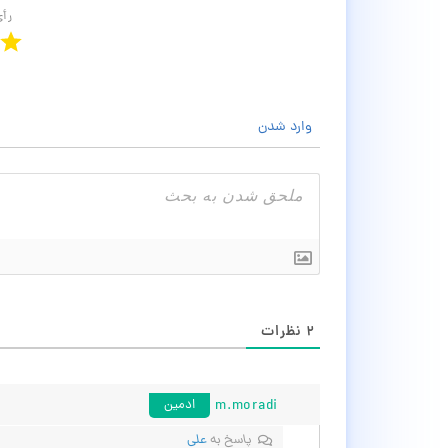
رأ
وارد شدن
۲
نظرات
m.moradi
ادمین
پاسخ به
علی