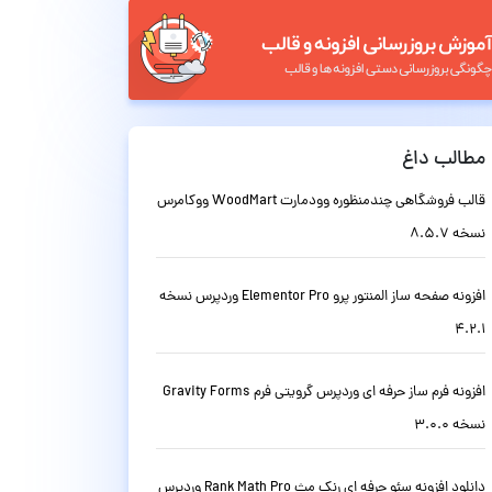
مطالب داغ
قالب فروشگاهی چندمنظوره وودمارت WoodMart ووکامرس
نسخه 8.5.7
افزونه صفحه ساز المنتور پرو Elementor Pro وردپرس نسخه
4.2.1
افزونه فرم ساز حرفه ای وردپرس گرویتی فرم Gravity Forms
نسخه 3.0.0
دانلود افزونه سئو حرفه ای رنک مث Rank Math Pro وردپرس