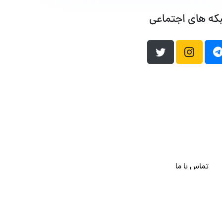
که های اجتماعی
تماس با ما
هاست وردپرس
فراداده