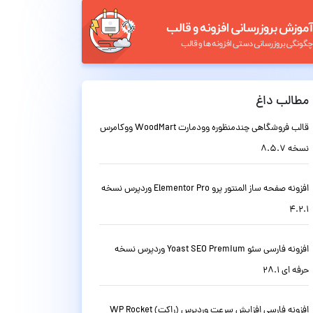
مطالب داغ
قالب فروشگاهی چندمنظوره وودمارت WoodMart ووکامرس
نسخه 8.5.7
افزونه صفحه ساز المنتور پرو Elementor Pro وردپرس نسخه
4.2.1
افزونه فارسی سئو Yoast SEO Premium وردپرس نسخه
حرفه ای 28.1
افزونه فارسی افزایش سرعت وردپرس (راکت) WP Rocket