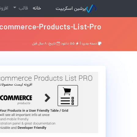
(current)
خانه
قالب
افزو
پرشین اسکریپت
ommerce-Products-List-Pro
دسته بندی: |
۵۵ دانلود
تاریخ: ۸ سال قبل