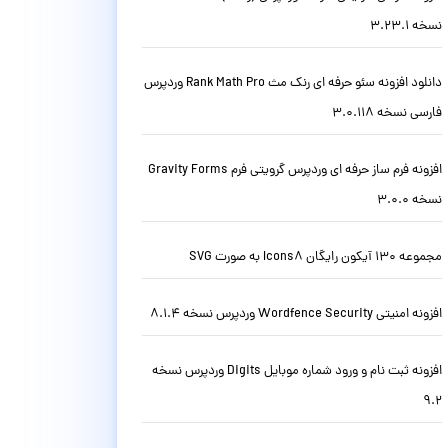
نسخه 3.23.1
دانلود افزونه سئو حرفه ای رنک مث Rank Math Pro وردپرس
فارسی نسخه 3.0.118
افزونه فرم ساز حرفه ای وردپرس گرویتی فرم Gravity Forms
نسخه 3.0.0
مجموعه 130 آیکون رایگان Icons8 به صورت SVG
افزونه امنیتی Wordfence Security وردپرس نسخه 8.1.4
افزونه ثبت نام و ورود شماره موبایل Digits وردپرس نسخه
9.2