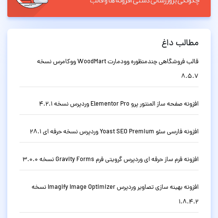
مطالب داغ
قالب فروشگاهی چندمنظوره وودمارت WoodMart ووکامرس نسخه
8.5.7
افزونه صفحه ساز المنتور پرو Elementor Pro وردپرس نسخه 4.2.1
افزونه فارسی سئو Yoast SEO Premium وردپرس نسخه حرفه ای 28.1
افزونه فرم ساز حرفه ای وردپرس گرویتی فرم Gravity Forms نسخه 3.0.0
افزونه بهینه سازی تصاویر وردپرس Imagify Image Optimizer نسخه
1.8.4.2