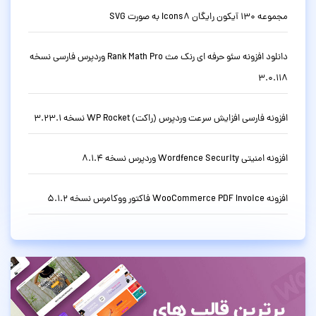
مجموعه 130 آیکون رایگان Icons8 به صورت SVG
دانلود افزونه سئو حرفه ای رنک مث Rank Math Pro وردپرس فارسی نسخه
3.0.118
افزونه فارسی افزایش سرعت وردپرس (راکت) WP Rocket نسخه 3.23.1
افزونه امنیتی Wordfence Security وردپرس نسخه 8.1.4
افزونه WooCommerce PDF Invoice فاکتور ووکامرس نسخه 5.1.2