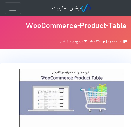
پرشین اسکریپت
WooCommerce-Product-Table
دسته بندی: |
۳۵ دانلود
تاریخ: ۸ سال قبل