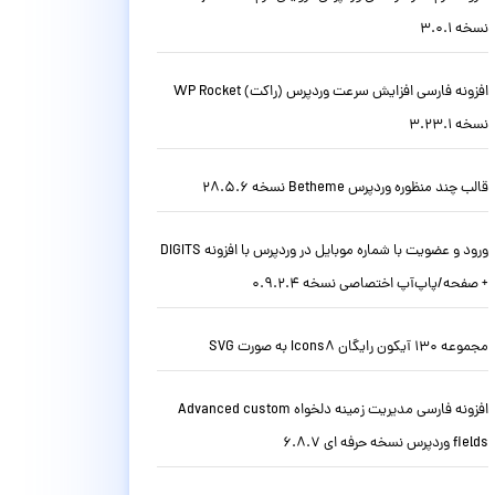
نسخه 3.0.1
افزونه فارسی افزایش سرعت وردپرس (راکت) WP Rocket
نسخه 3.23.1
قالب چند منظوره وردپرس Betheme نسخه 28.5.6
ورود و عضویت با شماره موبایل در وردپرس با افزونه DIGITS
+ صفحه/پاپ‌آپ اختصاصی نسخه 0.9.2.4
مجموعه 130 آیکون رایگان Icons8 به صورت SVG
افزونه فارسی مدیریت زمینه دلخواه Advanced custom
fields وردپرس نسخه حرفه ای 6.8.7