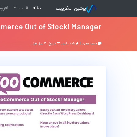
(current)
خانه
قالب
افزو
پرشین اسکریپت
erce Out of Stock! Manager
دسته بندی: |
۴۵ دانلود
تاریخ: ۳ سال قبل