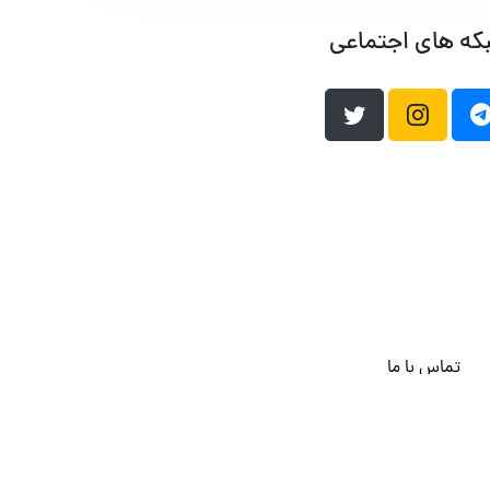
که های اجتماعی
تماس با ما
هاست وردپرس
فراداده