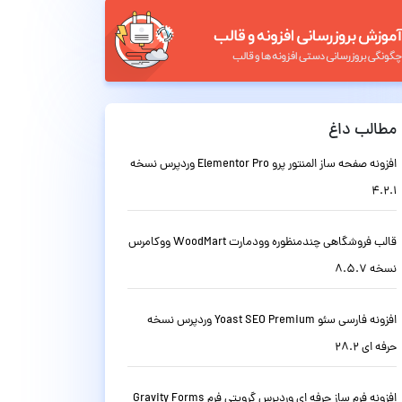
مطالب داغ
افزونه صفحه ساز المنتور پرو Elementor Pro وردپرس نسخه
4.2.1
قالب فروشگاهی چندمنظوره وودمارت WoodMart ووکامرس
نسخه 8.5.7
افزونه فارسی سئو Yoast SEO Premium وردپرس نسخه
حرفه ای 28.2
افزونه فرم ساز حرفه ای وردپرس گرویتی فرم Gravity Forms