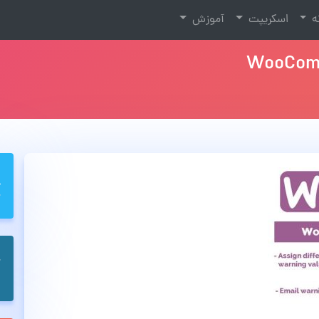
نه
اسکریپت
آموزش
WooComm