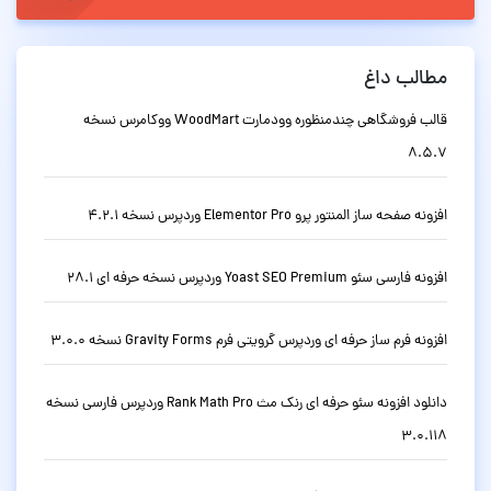
مطالب داغ
قالب فروشگاهی چندمنظوره وودمارت WoodMart ووکامرس نسخه
8.5.7
افزونه صفحه ساز المنتور پرو Elementor Pro وردپرس نسخه 4.2.1
افزونه فارسی سئو Yoast SEO Premium وردپرس نسخه حرفه ای 28.1
افزونه فرم ساز حرفه ای وردپرس گرویتی فرم Gravity Forms نسخه 3.0.0
دانلود افزونه سئو حرفه ای رنک مث Rank Math Pro وردپرس فارسی نسخه
3.0.118