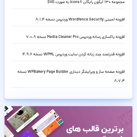
مجموعه 130 آیکون رایگان Icons8 به صورت SVG
افزونه امنیتی Wordfence Security وردپرس نسخه 8.1.4
افزونه پاکسازی رسانه وردپرس Media Cleaner Pro نسخه 7.0.8
افزونه قدرتمند چند زبانه کردن سایت وردپرس WPML نسخه 4.9.6
افزونه صفحه ساز و ویرایشگر دیداری WPBakery Page Builder نسخه
8.7.4