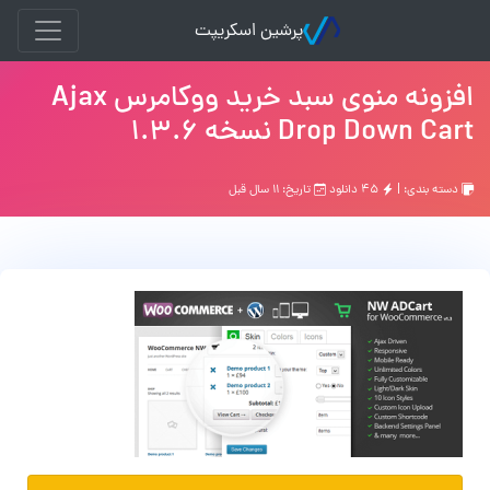
پرشین اسکریپت
افزونه منوی سبد خرید ووکامرس Ajax
Drop Down Cart نسخه 1.3.6
دسته بندی: |
۴۵ دانلود
تاریخ: ۱۱ سال قبل