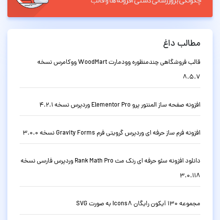
مطالب داغ
قالب فروشگاهی چندمنظوره وودمارت WoodMart ووکامرس نسخه
8.5.7
افزونه صفحه ساز المنتور پرو Elementor Pro وردپرس نسخه 4.2.1
افزونه فرم ساز حرفه ای وردپرس گرویتی فرم Gravity Forms نسخه 3.0.0
دانلود افزونه سئو حرفه ای رنک مث Rank Math Pro وردپرس فارسی نسخه
3.0.118
مجموعه 130 آیکون رایگان Icons8 به صورت SVG