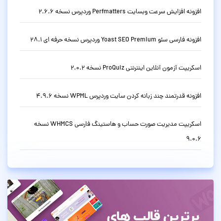
افزونه افزایش سرعت وبسایت Perfmatters وردپرس نسخه 2.6.6
افزونه فارسی سئو Yoast SEO Premium وردپرس نسخه حرفه ای 28.1
اسکریپت آزمون آنلاین اینترنتی ProQuiz نسخه 2.0.2
افزونه قدرتمند چند زبانه کردن سایت وردپرس WPML نسخه 4.9.6
اسکریپت مدیریت صورت حساب و هاستینگ فارسی WHMCS نسخه
9.0.6