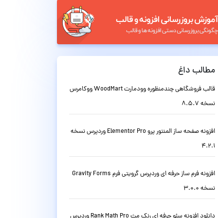
مطالب داغ
قالب فروشگاهی چندمنظوره وودمارت WoodMart ووکامرس
نسخه 8.5.7
افزونه صفحه ساز المنتور پرو Elementor Pro وردپرس نسخه
4.2.1
افزونه فرم ساز حرفه ای وردپرس گرویتی فرم Gravity Forms
نسخه 3.0.0
دانلود افزونه سئو حرفه ای رنک مث Rank Math Pro وردپرس