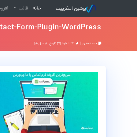
(current)
خانه
قالب
افزو
پرشین اسکریپت
act-Form-Plugin-WordPress
دسته بندی: |
۲۴ دانلود
تاریخ: ۸ سال قبل