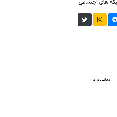
که های اجتماعی
تماس با ما
هاست وردپرس
فراداده