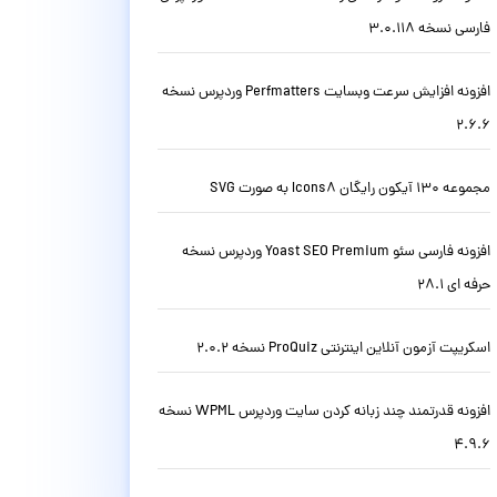
فارسی نسخه 3.0.118
افزونه افزایش سرعت وبسایت Perfmatters وردپرس نسخه
2.6.6
مجموعه 130 آیکون رایگان Icons8 به صورت SVG
افزونه فارسی سئو Yoast SEO Premium وردپرس نسخه
حرفه ای 28.1
اسکریپت آزمون آنلاین اینترنتی ProQuiz نسخه 2.0.2
افزونه قدرتمند چند زبانه کردن سایت وردپرس WPML نسخه
4.9.6