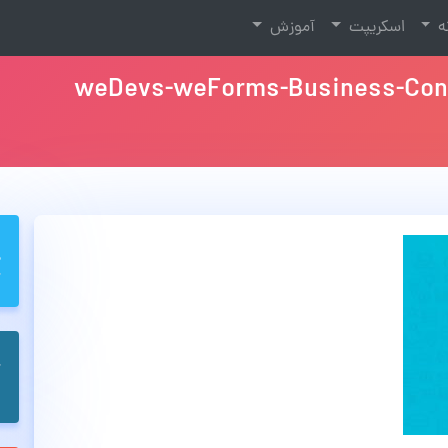
نه
اسکریپت
آموزش
weDevs-weForms-Business-Cont