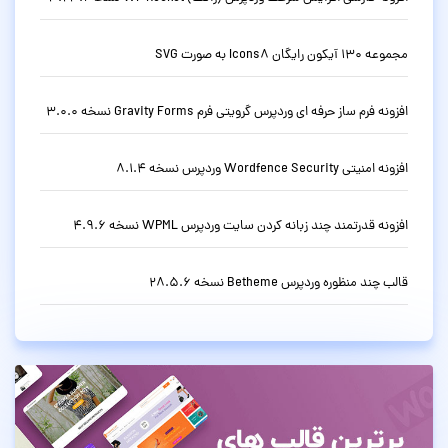
مجموعه 130 آیکون رایگان Icons8 به صورت SVG
افزونه فرم ساز حرفه ای وردپرس گرویتی فرم Gravity Forms نسخه 3.0.0
افزونه امنیتی Wordfence Security وردپرس نسخه 8.1.4
افزونه قدرتمند چند زبانه کردن سایت وردپرس WPML نسخه 4.9.6
قالب چند منظوره وردپرس Betheme نسخه 28.5.6