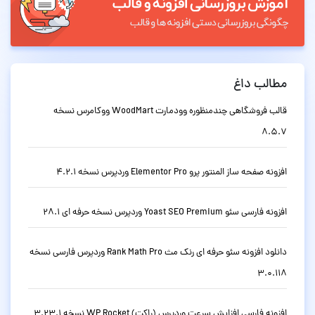
مطالب داغ
قالب فروشگاهی چندمنظوره وودمارت WoodMart ووکامرس نسخه
8.5.7
افزونه صفحه ساز المنتور پرو Elementor Pro وردپرس نسخه 4.2.1
افزونه فارسی سئو Yoast SEO Premium وردپرس نسخه حرفه ای 28.1
دانلود افزونه سئو حرفه ای رنک مث Rank Math Pro وردپرس فارسی نسخه
3.0.118
افزونه فارسی افزایش سرعت وردپرس (راکت) WP Rocket نسخه 3.23.1