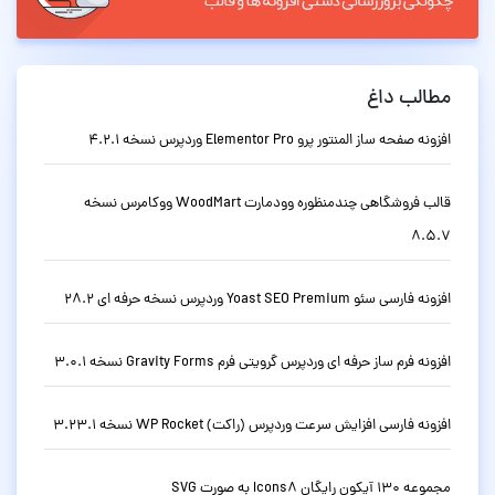
مطالب داغ
افزونه صفحه ساز المنتور پرو Elementor Pro وردپرس نسخه 4.2.1
قالب فروشگاهی چندمنظوره وودمارت WoodMart ووکامرس نسخه
8.5.7
افزونه فارسی سئو Yoast SEO Premium وردپرس نسخه حرفه ای 28.2
افزونه فرم ساز حرفه ای وردپرس گرویتی فرم Gravity Forms نسخه 3.0.1
افزونه فارسی افزایش سرعت وردپرس (راکت) WP Rocket نسخه 3.23.1
مجموعه 130 آیکون رایگان Icons8 به صورت SVG