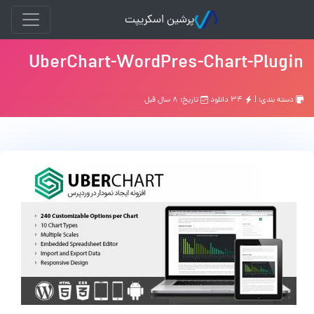
پرشین اسکریپت
UberChart-WordPres-Chart-Plugin
دسته بندی: |
۳۴ دانلود
تاریخ: ۸ سال قبل