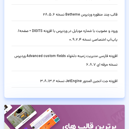
قالب چند منظوره وردپرس Betheme نسخه 28.5.6
ورود و عضویت با شماره موبایل در وردپرس با افزونه DIGITS + صفحه/
پاپ‌آپ اختصاصی نسخه 0.9.2.4
افزونه فارسی مدیریت زمینه دلخواه Advanced custom fields وردپرس
نسخه حرفه ای 6.8.7
افزونه جت انجین المنتور JetEngine نسخه 3.8.13.2