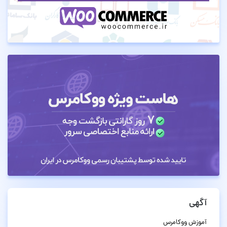
آگهی
آموزش ووکامرس