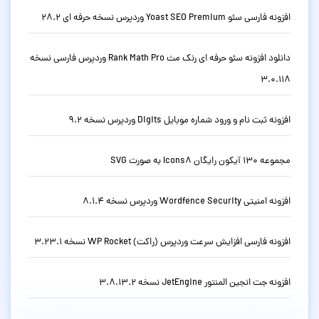
افزونه فارسی سئو Yoast SEO Premium وردپرس نسخه حرفه ای 28.2
دانلود افزونه سئو حرفه ای رنک مث Rank Math Pro وردپرس فارسی نسخه
3.0.118
افزونه ثبت نام و ورود شماره موبایل Digits وردپرس نسخه 9.2
مجموعه 130 آیکون رایگان Icons8 به صورت SVG
افزونه امنیتی Wordfence Security وردپرس نسخه 8.1.4
افزونه فارسی افزایش سرعت وردپرس (راکت) WP Rocket نسخه 3.23.1
افزونه جت انجین المنتور JetEngine نسخه 3.8.13.2