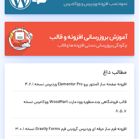
مطالب داغ
افزونه صفحه ساز المنتور پرو Elementor Pro وردپرس نسخه 4.2.1
قالب فروشگاهی چندمنظوره وودمارت WoodMart ووکامرس نسخه
8.5.7
افزونه فرم ساز حرفه ای وردپرس گرویتی فرم Gravity Forms نسخه 3.0.1