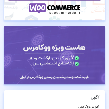
آگهی
آموزش ووکامرس