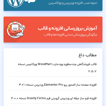
مطالب داغ
قالب فروشگاهی چندمنظوره وودمارت WoodMart ووکامرس نسخه
8.5.7
افزونه صفحه ساز المنتور پرو Elementor Pro وردپرس نسخه 4.2.1
افزونه فرم ساز حرفه ای وردپرس گرویتی فرم Gravity Forms نسخه 3.0.0