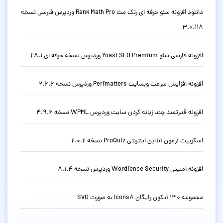
دانلود افزونه سئو حرفه ای رنک مث Rank Math Pro وردپرس فارسی نسخه
3.0.118
افزونه فارسی سئو Yoast SEO Premium وردپرس نسخه حرفه ای 28.1
افزونه افزایش سرعت وبسایت Perfmatters وردپرس نسخه 2.6.6
افزونه قدرتمند چند زبانه کردن سایت وردپرس WPML نسخه 4.9.6
اسکریپت آزمون آنلاین اینترنتی ProQuiz نسخه 2.0.2
افزونه امنیتی Wordfence Security وردپرس نسخه 8.1.4
مجموعه 130 آیکون رایگان Icons8 به صورت SVG