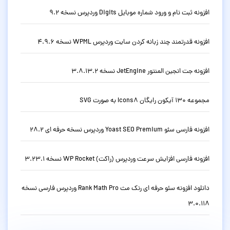
افزونه ثبت نام و ورود شماره موبایل Digits وردپرس نسخه 9.2
افزونه قدرتمند چند زبانه کردن سایت وردپرس WPML نسخه 4.9.6
افزونه جت انجین المنتور JetEngine نسخه 3.8.13.2
مجموعه 130 آیکون رایگان Icons8 به صورت SVG
افزونه فارسی سئو Yoast SEO Premium وردپرس نسخه حرفه ای 28.2
افزونه فارسی افزایش سرعت وردپرس (راکت) WP Rocket نسخه 3.23.1
دانلود افزونه سئو حرفه ای رنک مث Rank Math Pro وردپرس فارسی نسخه
3.0.118