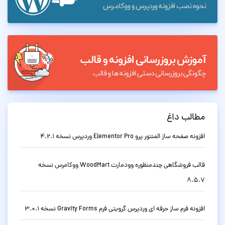
مطالب داغ
افزونه صفحه ساز المنتور پرو Elementor Pro وردپرس نسخه 4.2.1
قالب فروشگاهی چندمنظوره وودمارت WoodMart ووکامرس نسخه
8.5.7
افزونه فرم ساز حرفه ای وردپرس گرویتی فرم Gravity Forms نسخه 3.0.1