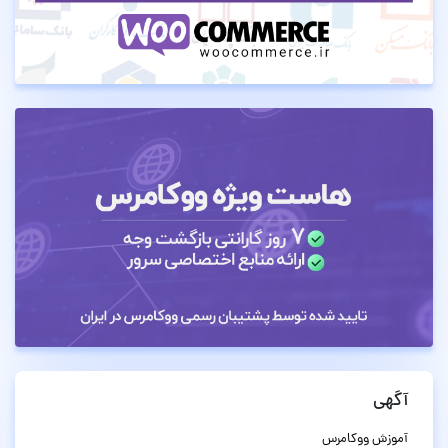
آگهی
آموزش ووکامرس