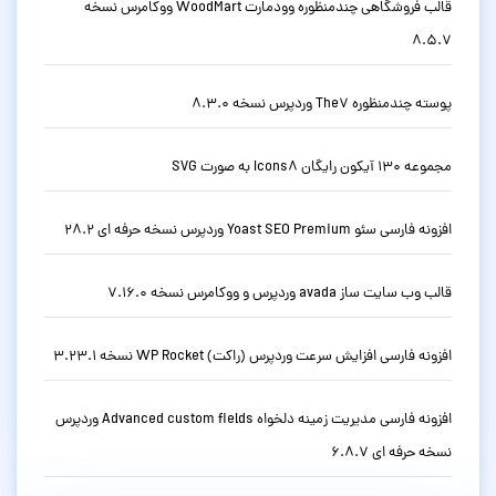
قالب فروشگاهی چندمنظوره وودمارت WoodMart ووکامرس نسخه
8.5.7
پوسته چندمنظوره The7 وردپرس نسخه 8.3.0
مجموعه 130 آیکون رایگان Icons8 به صورت SVG
افزونه فارسی سئو Yoast SEO Premium وردپرس نسخه حرفه ای 28.2
قالب وب سایت ساز avada وردپرس و ووکامرس نسخه 7.16.0
افزونه فارسی افزایش سرعت وردپرس (راکت) WP Rocket نسخه 3.23.1
افزونه فارسی مدیریت زمینه دلخواه Advanced custom fields وردپرس
نسخه حرفه ای 6.8.7