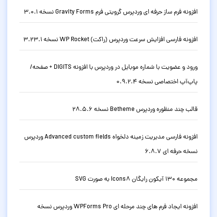
افزونه فرم ساز حرفه ای وردپرس گرویتی فرم Gravity Forms نسخه 3.0.1
افزونه فارسی افزایش سرعت وردپرس (راکت) WP Rocket نسخه 3.23.1
ورود و عضویت با شماره موبایل در وردپرس با افزونه DIGITS + صفحه/
پاپ‌آپ اختصاصی نسخه 0.9.2.4
قالب چند منظوره وردپرس Betheme نسخه 28.5.6
افزونه فارسی مدیریت زمینه دلخواه Advanced custom fields وردپرس
نسخه حرفه ای 6.8.7
مجموعه 130 آیکون رایگان Icons8 به صورت SVG
افزونه ایجاد فرم های چند مرحله ای WPForms Pro وردپرس نسخه