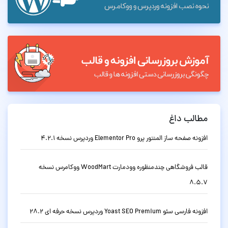
مطالب داغ
افزونه صفحه ساز المنتور پرو Elementor Pro وردپرس نسخه 4.2.1
قالب فروشگاهی چندمنظوره وودمارت WoodMart ووکامرس نسخه
8.5.7
افزونه فارسی سئو Yoast SEO Premium وردپرس نسخه حرفه ای 28.2