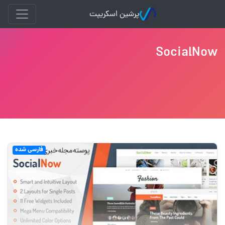
پرشین اسکریپت
SocialNow
فارسی شده