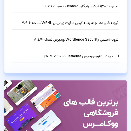
مجموعه 130 آیکون رایگان Icons8 به صورت SVG
افزونه قدرتمند چند زبانه کردن سایت وردپرس WPML نسخه 4.9.6
افزونه امنیتی Wordfence Security وردپرس نسخه 8.1.4
قالب چند منظوره وردپرس Betheme نسخه 28.5.6