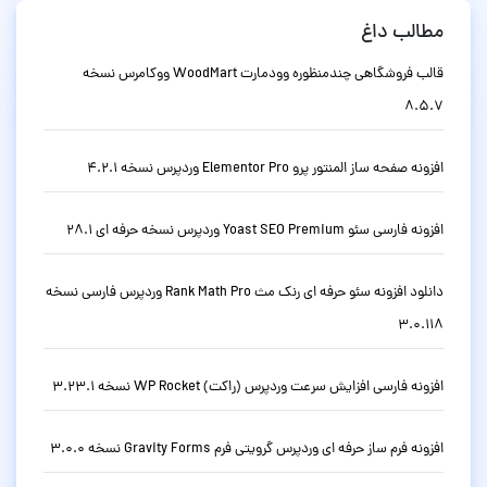
مطالب داغ
قالب فروشگاهی چندمنظوره وودمارت WoodMart ووکامرس نسخه
8.5.7
افزونه صفحه ساز المنتور پرو Elementor Pro وردپرس نسخه 4.2.1
افزونه فارسی سئو Yoast SEO Premium وردپرس نسخه حرفه ای 28.1
دانلود افزونه سئو حرفه ای رنک مث Rank Math Pro وردپرس فارسی نسخه
3.0.118
افزونه فارسی افزایش سرعت وردپرس (راکت) WP Rocket نسخه 3.23.1
افزونه فرم ساز حرفه ای وردپرس گرویتی فرم Gravity Forms نسخه 3.0.0