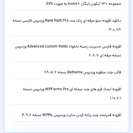
مجموعه 130 آیکون رایگان Icons8 به صورت SVG
دانلود افزونه سئو حرفه ای رنک مث Rank Math Pro وردپرس فارسی نسخه
3.0.118
افزونه فارسی مدیریت زمینه دلخواه Advanced custom fields وردپرس
نسخه حرفه ای 6.8.7
قالب چند منظوره وردپرس Betheme نسخه 28.5.6
افزونه ایجاد فرم های چند مرحله ای WPForms Pro وردپرس نسخه
1.10.2.1
افزونه قدرتمند چند زبانه کردن سایت وردپرس WPML نسخه 4.9.6