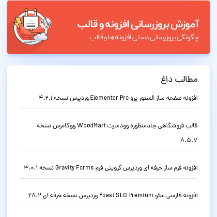
مطالب داغ
افزونه صفحه ساز المنتور پرو Elementor Pro وردپرس نسخه 4.2.1
قالب فروشگاهی چندمنظوره وودمارت WoodMart ووکامرس نسخه
8.5.7
افزونه فرم ساز حرفه ای وردپرس گرویتی فرم Gravity Forms نسخه 3.0.1
افزونه فارسی سئو Yoast SEO Premium وردپرس نسخه حرفه ای 28.2