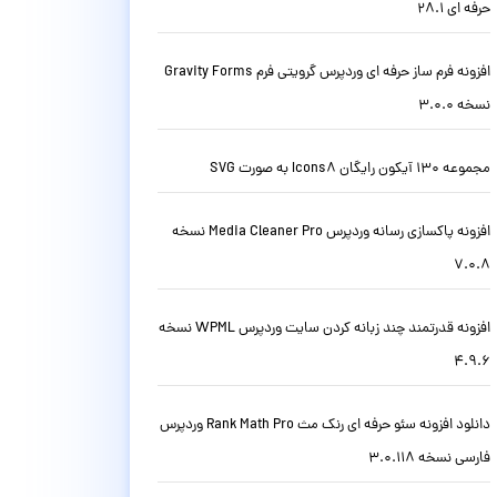
حرفه ای 28.1
افزونه فرم ساز حرفه ای وردپرس گرویتی فرم Gravity Forms
نسخه 3.0.0
مجموعه 130 آیکون رایگان Icons8 به صورت SVG
افزونه پاکسازی رسانه وردپرس Media Cleaner Pro نسخه
7.0.8
افزونه قدرتمند چند زبانه کردن سایت وردپرس WPML نسخه
4.9.6
دانلود افزونه سئو حرفه ای رنک مث Rank Math Pro وردپرس
فارسی نسخه 3.0.118