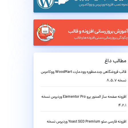
مطالب داغ
قالب فروشگاهی چندمنظوره وودمارت WoodMart ووکامرس
نسخه 8.5.7
افزونه صفحه ساز المنتور پرو Elementor Pro وردپرس نسخه
4.2.1
افزونه فارسی سئو Yoast SEO Premium وردپرس نسخه