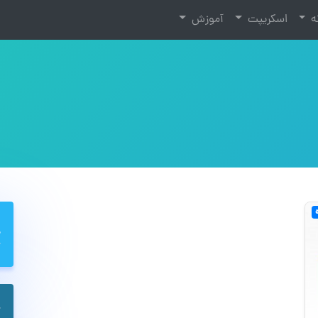
نه
اسکریپت
آموزش