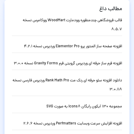
مطالب داغ
قالب فروشگاهی چندمنظوره وودمارت WoodMart ووکامرس نسخه
8.5.7
افزونه صفحه ساز المنتور پرو Elementor Pro وردپرس نسخه 4.2.1
افزونه فرم ساز حرفه ای وردپرس گرویتی فرم Gravity Forms نسخه 3.0.0
دانلود افزونه سئو حرفه ای رنک مث Rank Math Pro وردپرس فارسی نسخه
3.0.118
مجموعه 130 آیکون رایگان Icons8 به صورت SVG
افزونه افزایش سرعت وبسایت Perfmatters وردپرس نسخه 2.6.6