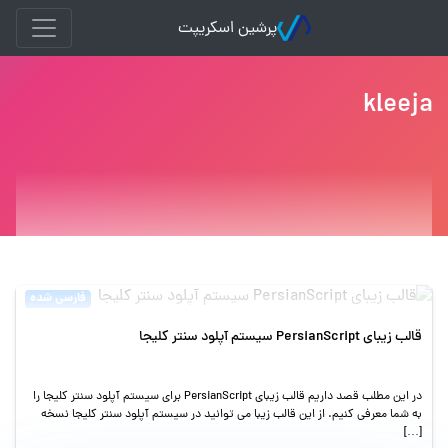
پرشین اسکریپت
kleeja
فارسی شده
قالب زیبای PersianScript سیستم آپلود سنتر کلیجا
در این مطلب قصد داریم قالب زیبای PersianScript برای سیستم آپلود سنتر کلیجا را
به شما معرفی کنیم. از این قالب زیبا می توانید در سیستم آپلود سنتر کلیجا نسخه
[…]