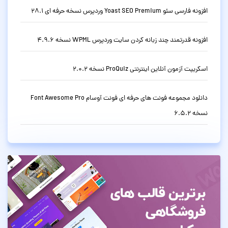
افزونه فارسی سئو Yoast SEO Premium وردپرس نسخه حرفه ای 28.1
افزونه قدرتمند چند زبانه کردن سایت وردپرس WPML نسخه 4.9.6
اسکریپت آزمون آنلاین اینترنتی ProQuiz نسخه 2.0.2
دانلود مجموعه فونت های حرفه ای فونت آوسام Font Awesome Pro
نسخه 6.5.2