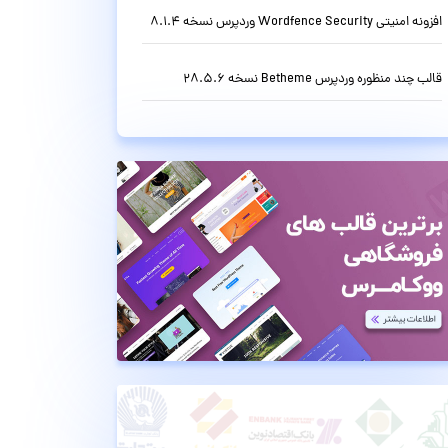
افزونه امنیتی Wordfence Security وردپرس نسخه 8.1.4
قالب چند منظوره وردپرس Betheme نسخه 28.5.6