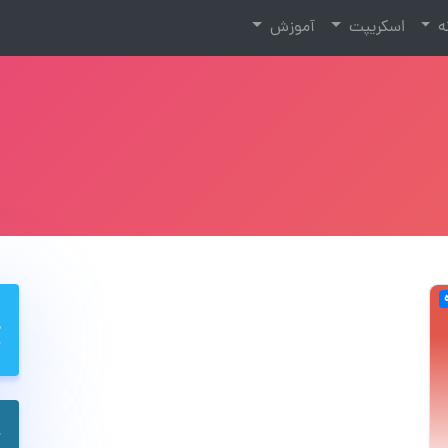
نه
اسکریپت
آموزش