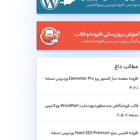
مطالب داغ
افزونه صفحه ساز المنتور پرو Elementor Pro وردپرس نسخه
4.2.1
قالب فروشگاهی چندمنظوره وودمارت WoodMart ووکامرس
نسخه 8.5.7
افزونه فارسی سئو Yoast SEO Premium وردپرس نسخه