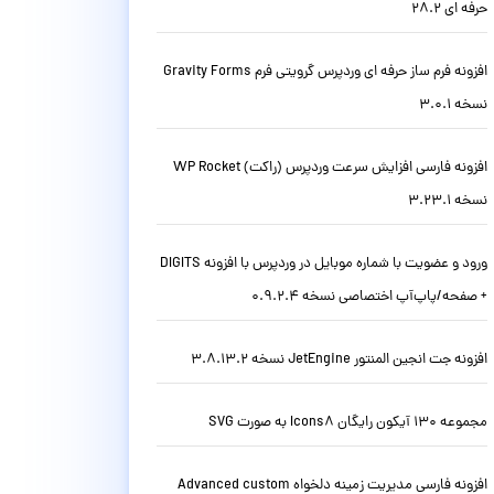
حرفه ای 28.2
افزونه فرم ساز حرفه ای وردپرس گرویتی فرم Gravity Forms
نسخه 3.0.1
افزونه فارسی افزایش سرعت وردپرس (راکت) WP Rocket
نسخه 3.23.1
ورود و عضویت با شماره موبایل در وردپرس با افزونه DIGITS
+ صفحه/پاپ‌آپ اختصاصی نسخه 0.9.2.4
افزونه جت انجین المنتور JetEngine نسخه 3.8.13.2
مجموعه 130 آیکون رایگان Icons8 به صورت SVG
افزونه فارسی مدیریت زمینه دلخواه Advanced custom