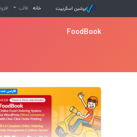
(current)
خانه
قالب
افزو
پرشین اسکریپت
FoodBook
فارسی شده