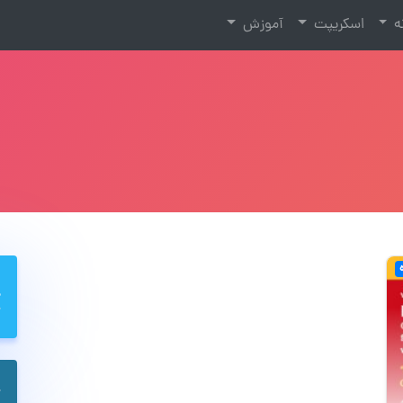
نه
اسکریپت
آموزش