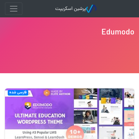
پرشین اسکریپت
Edumodo
فارسی شده