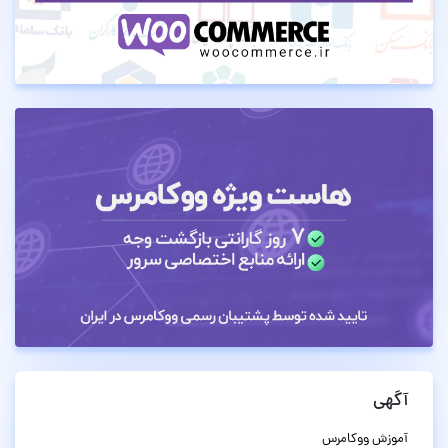
آگهی
آموزش ووکامرس