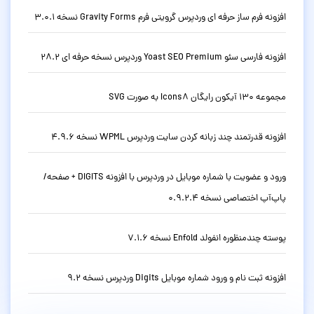
افزونه فرم ساز حرفه ای وردپرس گرویتی فرم Gravity Forms نسخه 3.0.1
افزونه فارسی سئو Yoast SEO Premium وردپرس نسخه حرفه ای 28.2
مجموعه 130 آیکون رایگان Icons8 به صورت SVG
افزونه قدرتمند چند زبانه کردن سایت وردپرس WPML نسخه 4.9.6
ورود و عضویت با شماره موبایل در وردپرس با افزونه DIGITS + صفحه/
پاپ‌آپ اختصاصی نسخه 0.9.2.4
پوسته چندمنظوره انفولد Enfold نسخه 7.1.6
افزونه ثبت نام و ورود شماره موبایل Digits وردپرس نسخه 9.2