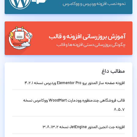
مطالب داغ
افزونه صفحه ساز المنتور پرو Elementor Pro وردپرس نسخه 4.2.1
قالب فروشگاهی چندمنظوره وودمارت WoodMart ووکامرس نسخه
8.5.7
افزونه جت انجین المنتور JetEngine نسخه 3.8.13.2