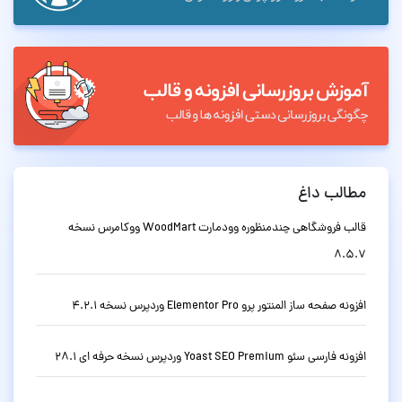
مطالب داغ
قالب فروشگاهی چندمنظوره وودمارت WoodMart ووکامرس نسخه
8.5.7
افزونه صفحه ساز المنتور پرو Elementor Pro وردپرس نسخه 4.2.1
افزونه فارسی سئو Yoast SEO Premium وردپرس نسخه حرفه ای 28.1