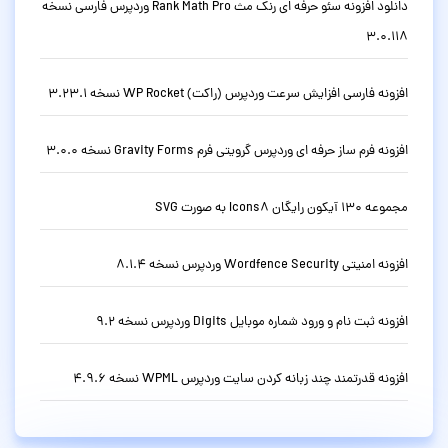
دانلود افزونه سئو حرفه ای رنک مث Rank Math Pro وردپرس فارسی نسخه
3.0.118
افزونه فارسی افزایش سرعت وردپرس (راکت) WP Rocket نسخه 3.23.1
افزونه فرم ساز حرفه ای وردپرس گرویتی فرم Gravity Forms نسخه 3.0.0
مجموعه 130 آیکون رایگان Icons8 به صورت SVG
افزونه امنیتی Wordfence Security وردپرس نسخه 8.1.4
افزونه ثبت نام و ورود شماره موبایل Digits وردپرس نسخه 9.2
افزونه قدرتمند چند زبانه کردن سایت وردپرس WPML نسخه 4.9.6