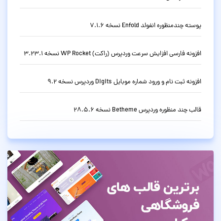
پوسته چندمنظوره انفولد Enfold نسخه 7.1.6
افزونه فارسی افزایش سرعت وردپرس (راکت) WP Rocket نسخه 3.23.1
افزونه ثبت نام و ورود شماره موبایل Digits وردپرس نسخه 9.2
قالب چند منظوره وردپرس Betheme نسخه 28.5.6