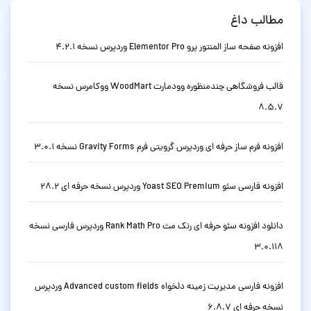
مطالب داغ
افزونه صفحه ساز المنتور پرو Elementor Pro وردپرس نسخه 4.2.1
قالب فروشگاهی چندمنظوره وودمارت WoodMart ووکامرس نسخه
8.5.7
افزونه فرم ساز حرفه ای وردپرس گرویتی فرم Gravity Forms نسخه 3.0.1
افزونه فارسی سئو Yoast SEO Premium وردپرس نسخه حرفه ای 28.2
دانلود افزونه سئو حرفه ای رنک مث Rank Math Pro وردپرس فارسی نسخه
3.0.118
افزونه فارسی مدیریت زمینه دلخواه Advanced custom fields وردپرس
نسخه حرفه ای 6.8.7