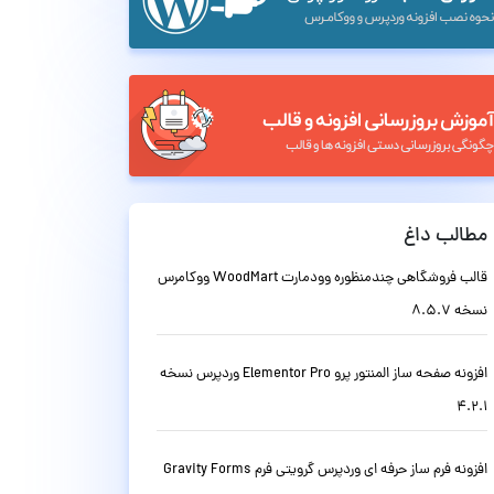
مطالب داغ
قالب فروشگاهی چندمنظوره وودمارت WoodMart ووکامرس
نسخه 8.5.7
افزونه صفحه ساز المنتور پرو Elementor Pro وردپرس نسخه
4.2.1
افزونه فرم ساز حرفه ای وردپرس گرویتی فرم Gravity Forms