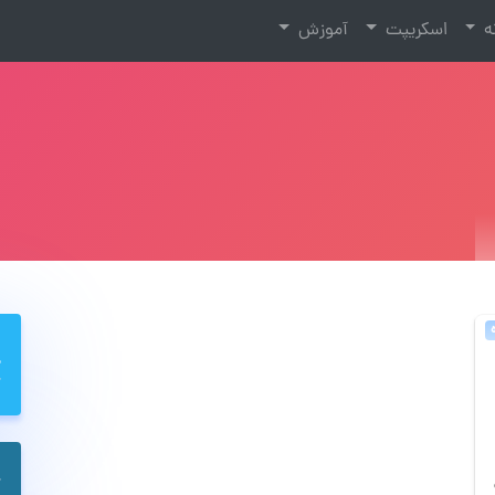
نه
اسکریپت
آموزش