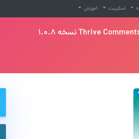
نه
اسکریپت
آموزش