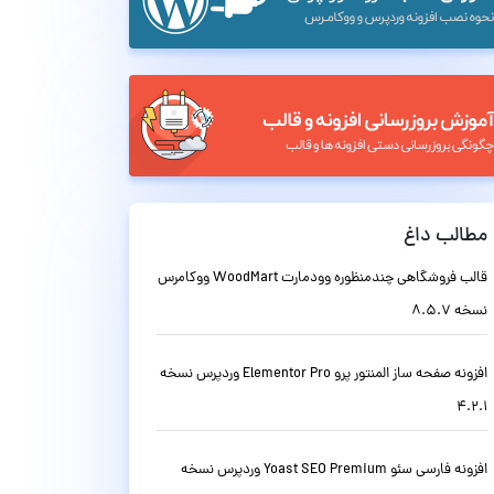
مطالب داغ
قالب فروشگاهی چندمنظوره وودمارت WoodMart ووکامرس
نسخه 8.5.7
افزونه صفحه ساز المنتور پرو Elementor Pro وردپرس نسخه
4.2.1
افزونه فارسی سئو Yoast SEO Premium وردپرس نسخه