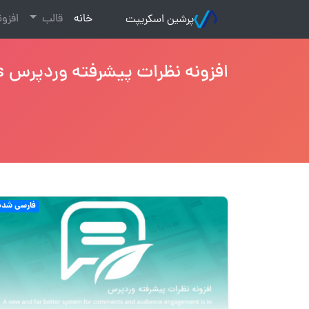
(current)
خانه
قالب
افزو
پرشین اسکریپت
افزونه نظرات پیشرفته وردپرس Thrive Comments نسخه 1.0.8
فارسی شده