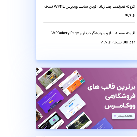
افزونه قدرتمند چند زبانه کردن سایت وردپرس WPML نسخه
4.9.6
افزونه صفحه ساز و ویرایشگر دیداری WPBakery Page
Builder نسخه 8.7.4