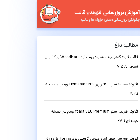
مطالب داغ
قالب فروشگاهی چندمنظوره وودمارت WoodMart ووکامرس
نسخه 8.5.7
افزونه صفحه ساز المنتور پرو Elementor Pro وردپرس نسخه
4.2.1
افزونه فارسی سئو Yoast SEO Premium وردپرس نسخه
حرفه ای 28.1
افزونه فرم ساز حرفه ای وردپرس گرویتی فرم Gravity Forms