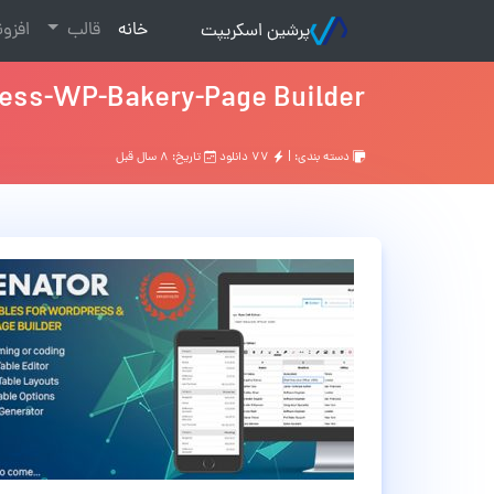
(current)
خانه
قالب
افزو
پرشین اسکریپت
ress-WP-Bakery-Page Builder
دسته بندی: |
۷۷ دانلود
تاریخ: ۸ سال قبل