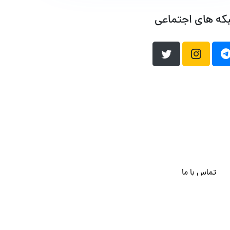
که های اجتماعی
تماس با ما
هاست وردپرس
فراداده