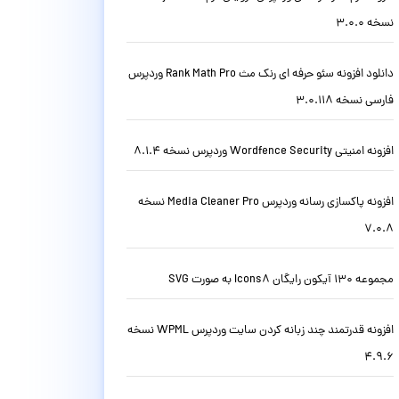
نسخه 3.0.0
دانلود افزونه سئو حرفه ای رنک مث Rank Math Pro وردپرس
فارسی نسخه 3.0.118
افزونه امنیتی Wordfence Security وردپرس نسخه 8.1.4
افزونه پاکسازی رسانه وردپرس Media Cleaner Pro نسخه
7.0.8
مجموعه 130 آیکون رایگان Icons8 به صورت SVG
افزونه قدرتمند چند زبانه کردن سایت وردپرس WPML نسخه
4.9.6