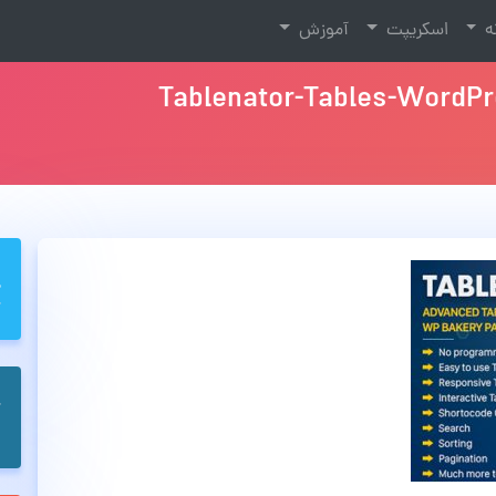
نه
اسکریپت
آموزش
Tablenator-Tables-WordP