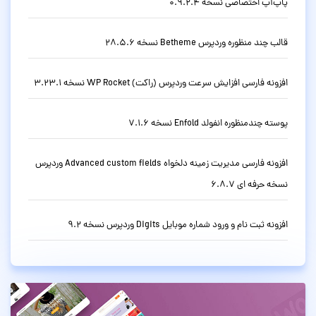
پاپ‌آپ اختصاصی نسخه 0.9.2.4
قالب چند منظوره وردپرس Betheme نسخه 28.5.6
افزونه فارسی افزایش سرعت وردپرس (راکت) WP Rocket نسخه 3.23.1
پوسته چندمنظوره انفولد Enfold نسخه 7.1.6
افزونه فارسی مدیریت زمینه دلخواه Advanced custom fields وردپرس
نسخه حرفه ای 6.8.7
افزونه ثبت نام و ورود شماره موبایل Digits وردپرس نسخه 9.2