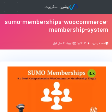
پرشین اسکریپت
sumo-memberships-woocommerce-
membership-system
دسته بندی: |
۱۹ دانلود
تاریخ: ۳ سال قبل