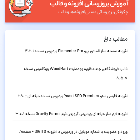
مطالب داغ
افزونه صفحه ساز المنتور پرو Elementor Pro وردپرس نسخه 4.2.1
قالب فروشگاهی چندمنظوره وودمارت WoodMart ووکامرس نسخه
8.5.7
افزونه فارسی سئو Yoast SEO Premium وردپرس نسخه حرفه ای 28.2
افزونه فرم ساز حرفه ای وردپرس گرویتی فرم Gravity Forms نسخه 3.0.1
ورود و عضویت با شماره موبایل در وردپرس با افزونه DIGITS + صفحه/