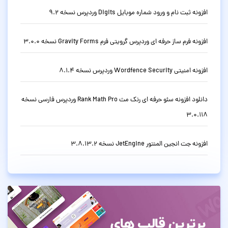
افزونه ثبت نام و ورود شماره موبایل Digits وردپرس نسخه 9.2
افزونه فرم ساز حرفه ای وردپرس گرویتی فرم Gravity Forms نسخه 3.0.0
افزونه امنیتی Wordfence Security وردپرس نسخه 8.1.4
دانلود افزونه سئو حرفه ای رنک مث Rank Math Pro وردپرس فارسی نسخه
3.0.118
افزونه جت انجین المنتور JetEngine نسخه 3.8.13.2