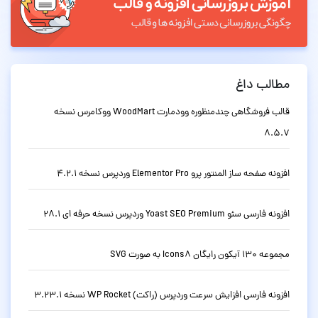
مطالب داغ
قالب فروشگاهی چندمنظوره وودمارت WoodMart ووکامرس نسخه
8.5.7
افزونه صفحه ساز المنتور پرو Elementor Pro وردپرس نسخه 4.2.1
افزونه فارسی سئو Yoast SEO Premium وردپرس نسخه حرفه ای 28.1
مجموعه 130 آیکون رایگان Icons8 به صورت SVG
افزونه فارسی افزایش سرعت وردپرس (راکت) WP Rocket نسخه 3.23.1