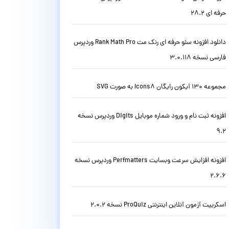
حرفه ای 28.2
دانلود افزونه سئو حرفه ای رنک مث Rank Math Pro وردپرس
فارسی نسخه 3.0.118
مجموعه 130 آیکون رایگان Icons8 به صورت SVG
افزونه ثبت نام و ورود شماره موبایل Digits وردپرس نسخه
9.2
افزونه افزایش سرعت وبسایت Perfmatters وردپرس نسخه
2.6.6
اسکریپت آزمون آنلاین اینترنتی ProQuiz نسخه 2.0.2