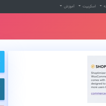
نه
اسکریپت
آموزش