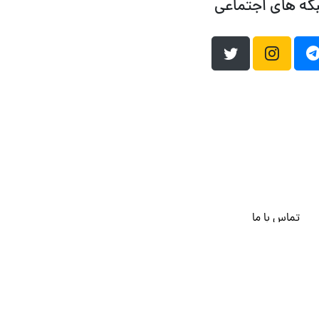
که های اجتماعی
تماس با ما
هاست وردپرس
فراداده