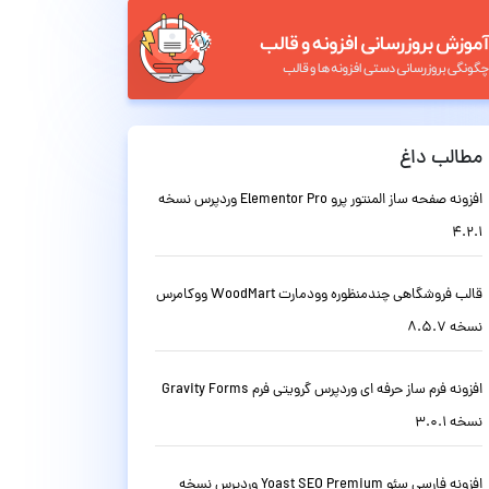
مطالب داغ
افزونه صفحه ساز المنتور پرو Elementor Pro وردپرس نسخه
4.2.1
قالب فروشگاهی چندمنظوره وودمارت WoodMart ووکامرس
نسخه 8.5.7
افزونه فرم ساز حرفه ای وردپرس گرویتی فرم Gravity Forms
نسخه 3.0.1
افزونه فارسی سئو Yoast SEO Premium وردپرس نسخه