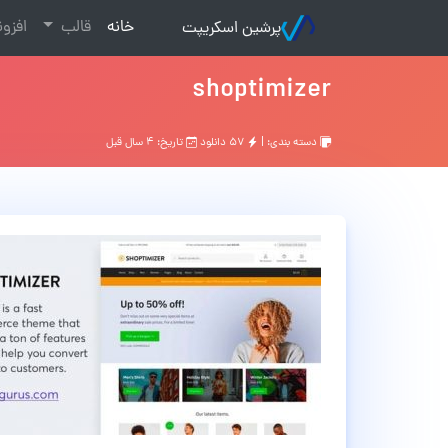
(current)
خانه
قالب
افزو
پرشین اسکریپت
shoptimizer
دسته بندی: |
۵۷ دانلود
تاریخ: ۴ سال قبل