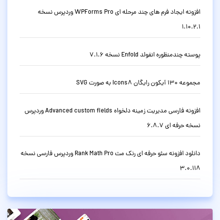
افزونه ایجاد فرم های چند مرحله ای WPForms Pro وردپرس نسخه
1.10.2.1
پوسته چندمنظوره انفولد Enfold نسخه 7.1.6
مجموعه 130 آیکون رایگان Icons8 به صورت SVG
افزونه فارسی مدیریت زمینه دلخواه Advanced custom fields وردپرس
نسخه حرفه ای 6.8.7
دانلود افزونه سئو حرفه ای رنک مث Rank Math Pro وردپرس فارسی نسخه
3.0.118