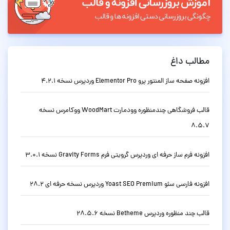
مطالب داغ
افزونه صفحه ساز المنتور پرو Elementor Pro وردپرس نسخه 4.2.1
قالب فروشگاهی چندمنظوره وودمارت WoodMart ووکامرس نسخه
8.5.7
افزونه فرم ساز حرفه ای وردپرس گرویتی فرم Gravity Forms نسخه 3.0.1
افزونه فارسی سئو Yoast SEO Premium وردپرس نسخه حرفه ای 28.2
قالب چند منظوره وردپرس Betheme نسخه 28.5.6