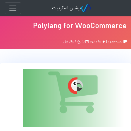
پرشین اسکریپت
Polylang for WooCommerce
دسته بندی: |
۱۵ دانلود
تاریخ: ۱ سال قبل