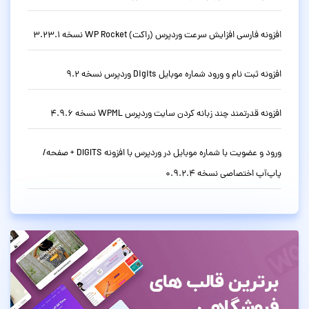
افزونه فارسی افزایش سرعت وردپرس (راکت) WP Rocket نسخه 3.23.1
افزونه ثبت نام و ورود شماره موبایل Digits وردپرس نسخه 9.2
افزونه قدرتمند چند زبانه کردن سایت وردپرس WPML نسخه 4.9.6
ورود و عضویت با شماره موبایل در وردپرس با افزونه DIGITS + صفحه/
پاپ‌آپ اختصاصی نسخه 0.9.2.4