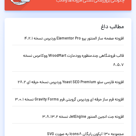
مطالب داغ
افزونه صفحه ساز المنتور پرو Elementor Pro وردپرس نسخه 4.2.1
قالب فروشگاهی چندمنظوره وودمارت WoodMart ووکامرس نسخه
8.5.7
افزونه فارسی سئو Yoast SEO Premium وردپرس نسخه حرفه ای 28.2
افزونه فرم ساز حرفه ای وردپرس گرویتی فرم Gravity Forms نسخه 3.0.1
افزونه جت انجین المنتور JetEngine نسخه 3.8.13.2
مجموعه 130 آیکون رایگان Icons8 به صورت SVG