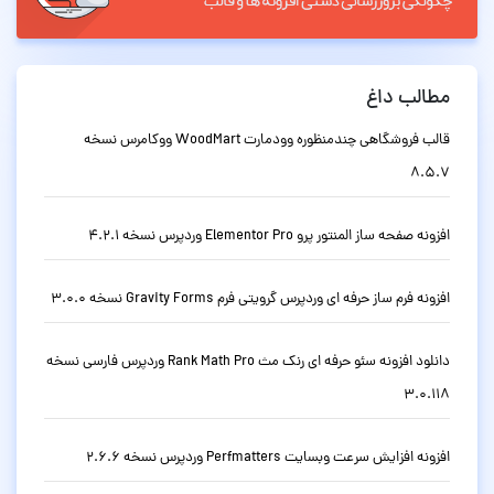
مطالب داغ
قالب فروشگاهی چندمنظوره وودمارت WoodMart ووکامرس نسخه
8.5.7
افزونه صفحه ساز المنتور پرو Elementor Pro وردپرس نسخه 4.2.1
افزونه فرم ساز حرفه ای وردپرس گرویتی فرم Gravity Forms نسخه 3.0.0
دانلود افزونه سئو حرفه ای رنک مث Rank Math Pro وردپرس فارسی نسخه
3.0.118
افزونه افزایش سرعت وبسایت Perfmatters وردپرس نسخه 2.6.6