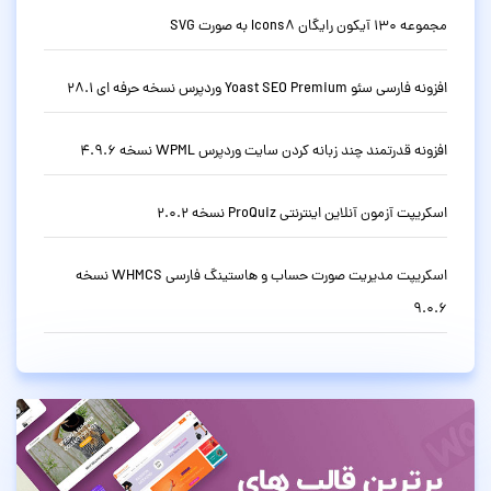
مجموعه 130 آیکون رایگان Icons8 به صورت SVG
افزونه فارسی سئو Yoast SEO Premium وردپرس نسخه حرفه ای 28.1
افزونه قدرتمند چند زبانه کردن سایت وردپرس WPML نسخه 4.9.6
اسکریپت آزمون آنلاین اینترنتی ProQuiz نسخه 2.0.2
اسکریپت مدیریت صورت حساب و هاستینگ فارسی WHMCS نسخه
9.0.6