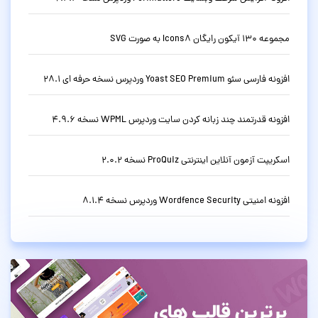
مجموعه 130 آیکون رایگان Icons8 به صورت SVG
افزونه فارسی سئو Yoast SEO Premium وردپرس نسخه حرفه ای 28.1
افزونه قدرتمند چند زبانه کردن سایت وردپرس WPML نسخه 4.9.6
اسکریپت آزمون آنلاین اینترنتی ProQuiz نسخه 2.0.2
افزونه امنیتی Wordfence Security وردپرس نسخه 8.1.4