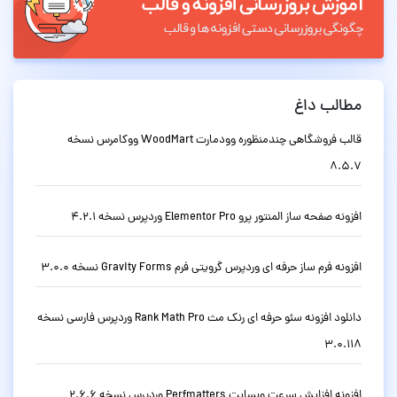
مطالب داغ
قالب فروشگاهی چندمنظوره وودمارت WoodMart ووکامرس نسخه
8.5.7
افزونه صفحه ساز المنتور پرو Elementor Pro وردپرس نسخه 4.2.1
افزونه فرم ساز حرفه ای وردپرس گرویتی فرم Gravity Forms نسخه 3.0.0
دانلود افزونه سئو حرفه ای رنک مث Rank Math Pro وردپرس فارسی نسخه
3.0.118
افزونه افزایش سرعت وبسایت Perfmatters وردپرس نسخه 2.6.6