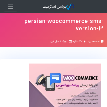
پرشین اسکریپت
persian-woocommerce-sms-
version-3
دسته بندی: |
۲۷ دانلود
تاریخ: ۱۱ سال قبل