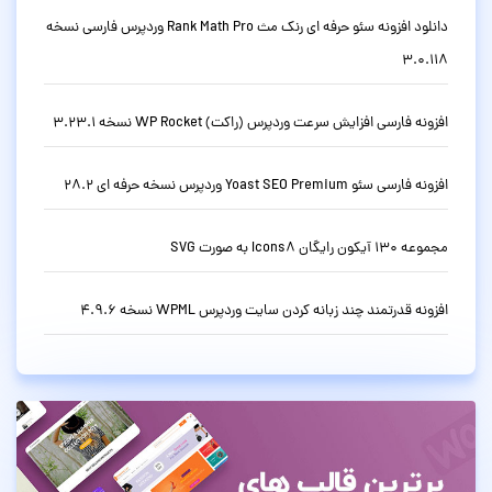
دانلود افزونه سئو حرفه ای رنک مث Rank Math Pro وردپرس فارسی نسخه
3.0.118
افزونه فارسی افزایش سرعت وردپرس (راکت) WP Rocket نسخه 3.23.1
افزونه فارسی سئو Yoast SEO Premium وردپرس نسخه حرفه ای 28.2
مجموعه 130 آیکون رایگان Icons8 به صورت SVG
افزونه قدرتمند چند زبانه کردن سایت وردپرس WPML نسخه 4.9.6