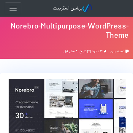
پرشین اسکریپت
Norebro-Multipurpose-WordPress-
Theme
دسته بندی: |
۳ دانلود
تاریخ: ۸ سال قبل