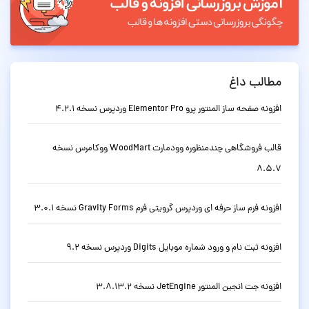
مطالب داغ
افزونه صفحه ساز المنتور پرو Elementor Pro وردپرس نسخه 4.2.1
قالب فروشگاهی چندمنظوره وودمارت WoodMart ووکامرس نسخه
8.5.7
افزونه فرم ساز حرفه ای وردپرس گرویتی فرم Gravity Forms نسخه 3.0.1
افزونه ثبت نام و ورود شماره موبایل Digits وردپرس نسخه 9.2
افزونه جت انجین المنتور JetEngine نسخه 3.8.13.2