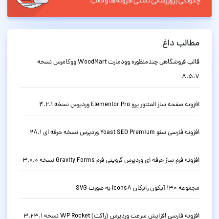
مطالب داغ
قالب فروشگاهی چندمنظوره وودمارت WoodMart ووکامرس نسخه
8.5.7
افزونه صفحه ساز المنتور پرو Elementor Pro وردپرس نسخه 4.2.1
افزونه فارسی سئو Yoast SEO Premium وردپرس نسخه حرفه ای 28.1
افزونه فرم ساز حرفه ای وردپرس گرویتی فرم Gravity Forms نسخه 3.0.0
مجموعه 130 آیکون رایگان Icons8 به صورت SVG
افزونه فارسی افزایش سرعت وردپرس (راکت) WP Rocket نسخه 3.23.1