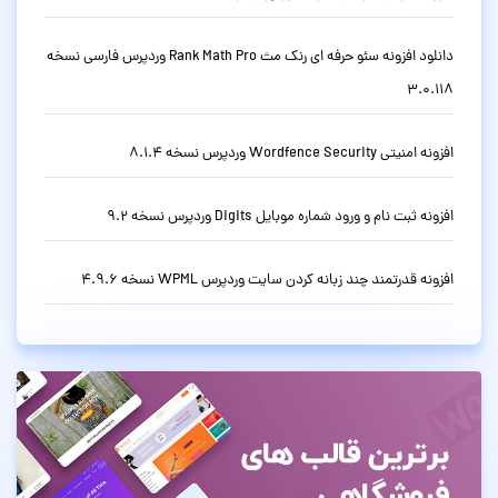
دانلود افزونه سئو حرفه ای رنک مث Rank Math Pro وردپرس فارسی نسخه
3.0.118
افزونه امنیتی Wordfence Security وردپرس نسخه 8.1.4
افزونه ثبت نام و ورود شماره موبایل Digits وردپرس نسخه 9.2
افزونه قدرتمند چند زبانه کردن سایت وردپرس WPML نسخه 4.9.6