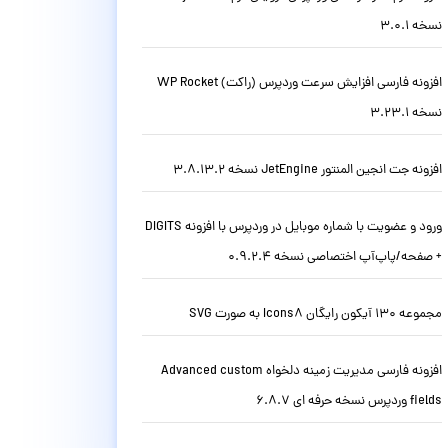
نسخه 3.0.1
افزونه فارسی افزایش سرعت وردپرس (راکت) WP Rocket
نسخه 3.23.1
افزونه جت انجین المنتور JetEngine نسخه 3.8.13.2
ورود و عضویت با شماره موبایل در وردپرس با افزونه DIGITS
+ صفحه/پاپ‌آپ اختصاصی نسخه 0.9.2.4
مجموعه 130 آیکون رایگان Icons8 به صورت SVG
افزونه فارسی مدیریت زمینه دلخواه Advanced custom
fields وردپرس نسخه حرفه ای 6.8.7