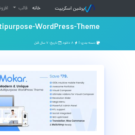
(current)
خانه
قالب
افزو
پرشین اسکریپت
ltipurpose-WordPress-Theme
دسته بندی: |
۸ دانلود
تاریخ: ۷ سال قبل