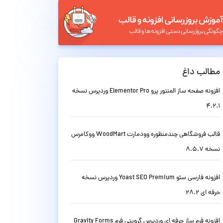
مطالب داغ
افزونه صفحه ساز المنتور پرو Elementor Pro وردپرس نسخه
4.2.1
قالب فروشگاهی چندمنظوره وودمارت WoodMart ووکامرس
نسخه 8.5.7
افزونه فارسی سئو Yoast SEO Premium وردپرس نسخه
حرفه ای 28.2
افزونه فرم ساز حرفه ای وردپرس گرویتی فرم Gravity Forms