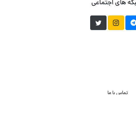
که های اجتماعی
تماس با ما
هاست وردپرس
فراداده