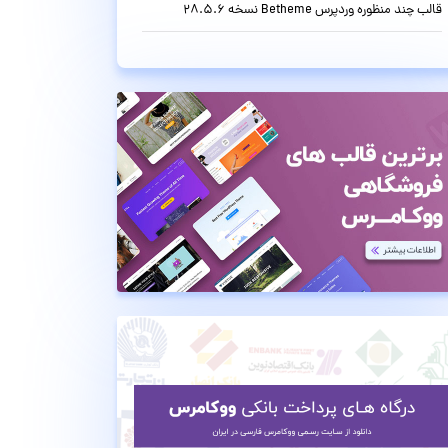
قالب چند منظوره وردپرس Betheme نسخه 28.5.6