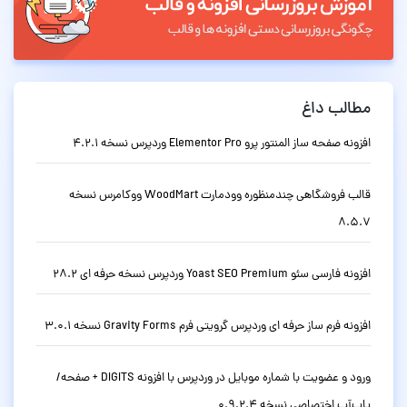
مطالب داغ
افزونه صفحه ساز المنتور پرو Elementor Pro وردپرس نسخه 4.2.1
قالب فروشگاهی چندمنظوره وودمارت WoodMart ووکامرس نسخه
8.5.7
افزونه فارسی سئو Yoast SEO Premium وردپرس نسخه حرفه ای 28.2
افزونه فرم ساز حرفه ای وردپرس گرویتی فرم Gravity Forms نسخه 3.0.1
ورود و عضویت با شماره موبایل در وردپرس با افزونه DIGITS + صفحه/
پاپ‌آپ اختصاصی نسخه 0.9.2.4