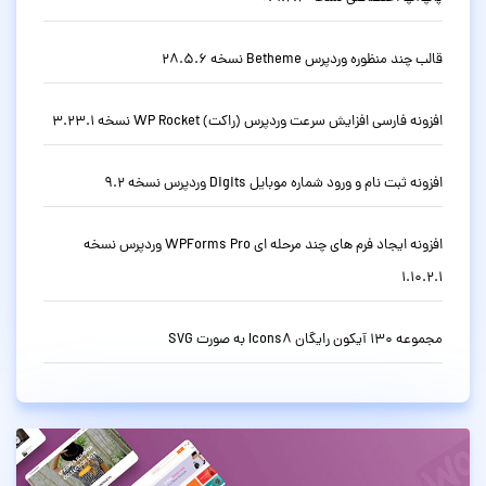
قالب چند منظوره وردپرس Betheme نسخه 28.5.6
افزونه فارسی افزایش سرعت وردپرس (راکت) WP Rocket نسخه 3.23.1
افزونه ثبت نام و ورود شماره موبایل Digits وردپرس نسخه 9.2
افزونه ایجاد فرم های چند مرحله ای WPForms Pro وردپرس نسخه
1.10.2.1
مجموعه 130 آیکون رایگان Icons8 به صورت SVG