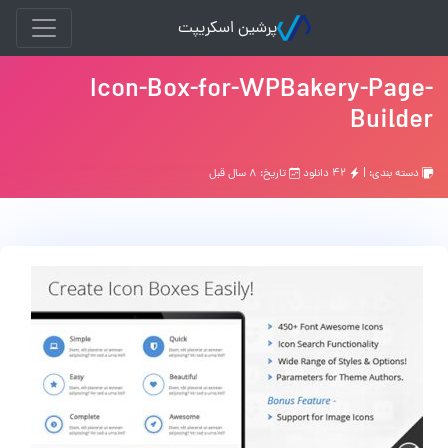
پرشین اسکریپت
Icon-Box-for-WPBakery-Page-
Builder
دسته بندی: |
۴۲ دانلود
تاریخ: ۸ سال قبل