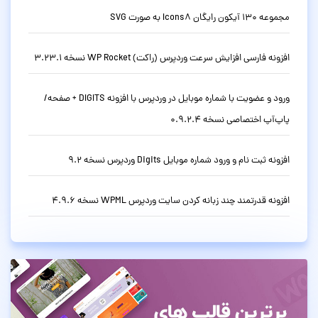
مجموعه 130 آیکون رایگان Icons8 به صورت SVG
افزونه فارسی افزایش سرعت وردپرس (راکت) WP Rocket نسخه 3.23.1
ورود و عضویت با شماره موبایل در وردپرس با افزونه DIGITS + صفحه/
پاپ‌آپ اختصاصی نسخه 0.9.2.4
افزونه ثبت نام و ورود شماره موبایل Digits وردپرس نسخه 9.2
افزونه قدرتمند چند زبانه کردن سایت وردپرس WPML نسخه 4.9.6