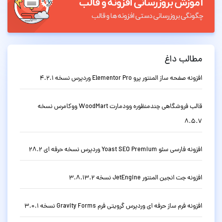
مطالب داغ
افزونه صفحه ساز المنتور پرو Elementor Pro وردپرس نسخه 4.2.1
قالب فروشگاهی چندمنظوره وودمارت WoodMart ووکامرس نسخه
8.5.7
افزونه فارسی سئو Yoast SEO Premium وردپرس نسخه حرفه ای 28.2
افزونه جت انجین المنتور JetEngine نسخه 3.8.13.2
افزونه فرم ساز حرفه ای وردپرس گرویتی فرم Gravity Forms نسخه 3.0.1