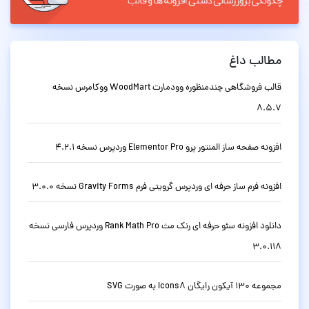
مطالب داغ
قالب فروشگاهی چندمنظوره وودمارت WoodMart ووکامرس نسخه
8.5.7
افزونه صفحه ساز المنتور پرو Elementor Pro وردپرس نسخه 4.2.1
افزونه فرم ساز حرفه ای وردپرس گرویتی فرم Gravity Forms نسخه 3.0.0
دانلود افزونه سئو حرفه ای رنک مث Rank Math Pro وردپرس فارسی نسخه
3.0.118
مجموعه 130 آیکون رایگان Icons8 به صورت SVG