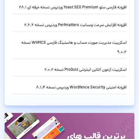
افزونه فارسی سئو Yoast SEO Premium وردپرس نسخه حرفه ای 28.1
افزونه افزایش سرعت وبسایت Perfmatters وردپرس نسخه 2.6.6
اسکریپت مدیریت صورت حساب و هاستینگ فارسی WHMCS نسخه
9.0.6
اسکریپت آزمون آنلاین اینترنتی ProQuiz نسخه 2.0.2
افزونه امنیتی Wordfence Security وردپرس نسخه 8.1.4