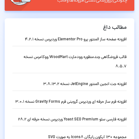
مطالب داغ
افزونه صفحه ساز المنتور پرو Elementor Pro وردپرس نسخه 4.2.1
قالب فروشگاهی چندمنظوره وودمارت WoodMart ووکامرس نسخه
8.5.7
افزونه جت انجین المنتور JetEngine نسخه 3.8.13.2
افزونه فرم ساز حرفه ای وردپرس گرویتی فرم Gravity Forms نسخه 3.0.1
افزونه فارسی سئو Yoast SEO Premium وردپرس نسخه حرفه ای 28.2
مجموعه 130 آیکون رایگان Icons8 به صورت SVG