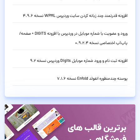
افزونه قدرتمند چند زبانه کردن سایت وردپرس WPML نسخه 4.9.6
ورود و عضویت با شماره موبایل در وردپرس با افزونه DIGITS + صفحه/
پاپ‌آپ اختصاصی نسخه 0.9.2.4
افزونه ثبت نام و ورود شماره موبایل Digits وردپرس نسخه 9.2
پوسته چندمنظوره انفولد Enfold نسخه 7.1.6