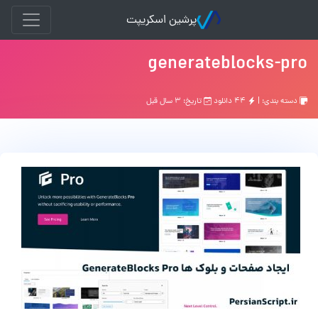
پرشین اسکریپت
generateblocks-pro
دسته بندی: |
۴۴ دانلود
تاریخ: ۳ سال قبل