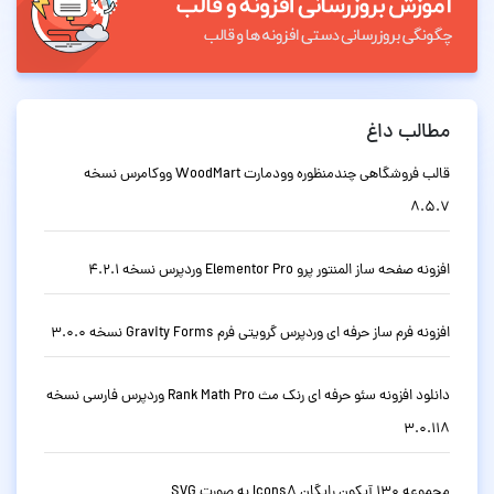
مطالب داغ
قالب فروشگاهی چندمنظوره وودمارت WoodMart ووکامرس نسخه
8.5.7
افزونه صفحه ساز المنتور پرو Elementor Pro وردپرس نسخه 4.2.1
افزونه فرم ساز حرفه ای وردپرس گرویتی فرم Gravity Forms نسخه 3.0.0
دانلود افزونه سئو حرفه ای رنک مث Rank Math Pro وردپرس فارسی نسخه
3.0.118
مجموعه 130 آیکون رایگان Icons8 به صورت SVG