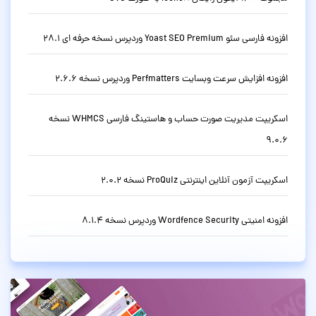
افزونه فارسی سئو Yoast SEO Premium وردپرس نسخه حرفه ای 28.1
افزونه افزایش سرعت وبسایت Perfmatters وردپرس نسخه 2.6.6
اسکریپت مدیریت صورت حساب و هاستینگ فارسی WHMCS نسخه
9.0.6
اسکریپت آزمون آنلاین اینترنتی ProQuiz نسخه 2.0.2
افزونه امنیتی Wordfence Security وردپرس نسخه 8.1.4