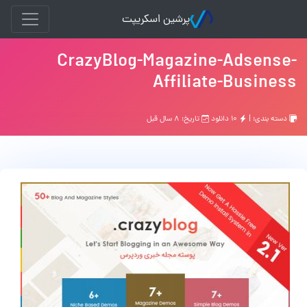
پرشین اسکریپت
CrazyBlog-Magazine-Adsense-
Affiliate-Business
دسته بندی: |
۱۰ دانلود
تاریخ: ۸ سال قبل