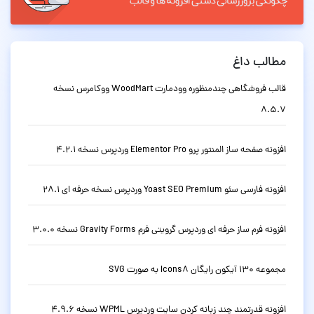
مطالب داغ
قالب فروشگاهی چندمنظوره وودمارت WoodMart ووکامرس نسخه
8.5.7
افزونه صفحه ساز المنتور پرو Elementor Pro وردپرس نسخه 4.2.1
افزونه فارسی سئو Yoast SEO Premium وردپرس نسخه حرفه ای 28.1
افزونه فرم ساز حرفه ای وردپرس گرویتی فرم Gravity Forms نسخه 3.0.0
مجموعه 130 آیکون رایگان Icons8 به صورت SVG
افزونه قدرتمند چند زبانه کردن سایت وردپرس WPML نسخه 4.9.6