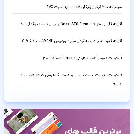
مجموعه 130 آیکون رایگان Icons8 به صورت SVG
افزونه فارسی سئو Yoast SEO Premium وردپرس نسخه حرفه ای 28.1
افزونه قدرتمند چند زبانه کردن سایت وردپرس WPML نسخه 4.9.6
اسکریپت آزمون آنلاین اینترنتی ProQuiz نسخه 2.0.2
اسکریپت مدیریت صورت حساب و هاستینگ فارسی WHMCS نسخه
9.0.6