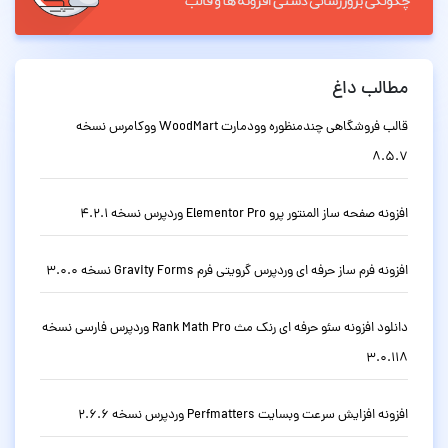
مطالب داغ
قالب فروشگاهی چندمنظوره وودمارت WoodMart ووکامرس نسخه
8.5.7
افزونه صفحه ساز المنتور پرو Elementor Pro وردپرس نسخه 4.2.1
افزونه فرم ساز حرفه ای وردپرس گرویتی فرم Gravity Forms نسخه 3.0.0
دانلود افزونه سئو حرفه ای رنک مث Rank Math Pro وردپرس فارسی نسخه
3.0.118
افزونه افزایش سرعت وبسایت Perfmatters وردپرس نسخه 2.6.6