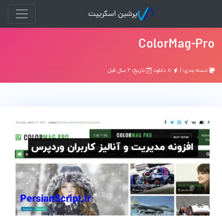
پرشین اسکریپت
ColorMag-Pro
دسته بندی: |
۸ دانلود
تاریخ: ۲ سال قبل