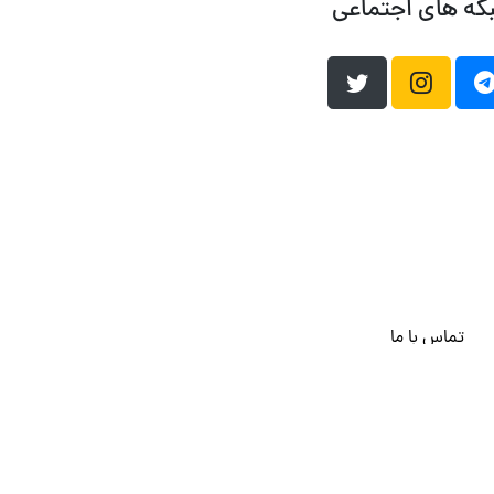
که های اجتماعی
تماس با ما
هاست وردپرس
فراداده