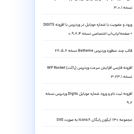
نسخه 3.0.1
ورود و عضویت با شماره موبایل در وردپرس با افزونه DIGITS
+ صفحه/پاپ‌آپ اختصاصی نسخه 0.9.2.4
قالب چند منظوره وردپرس Betheme نسخه 28.5.6
افزونه فارسی افزایش سرعت وردپرس (راکت) WP Rocket
نسخه 3.23.1
افزونه ثبت نام و ورود شماره موبایل Digits وردپرس نسخه
9.2
مجموعه 130 آیکون رایگان Icons8 به صورت SVG