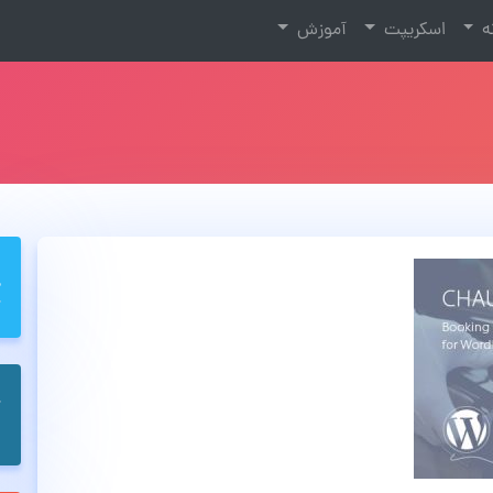
نه
اسکریپت
آموزش