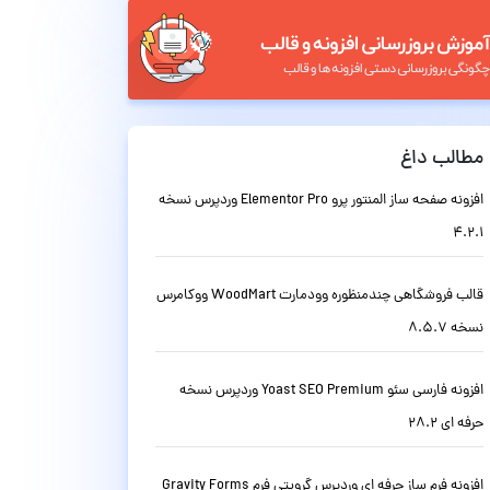
مطالب داغ
افزونه صفحه ساز المنتور پرو Elementor Pro وردپرس نسخه
4.2.1
قالب فروشگاهی چندمنظوره وودمارت WoodMart ووکامرس
نسخه 8.5.7
افزونه فارسی سئو Yoast SEO Premium وردپرس نسخه
حرفه ای 28.2
افزونه فرم ساز حرفه ای وردپرس گرویتی فرم Gravity Forms