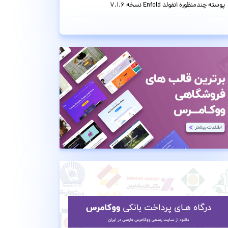
پوسته چندمنظوره انفولد Enfold نسخه 7.1.6