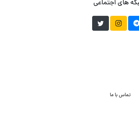
که های اجتماعی
تماس با ما
هاست وردپرس
فراداده