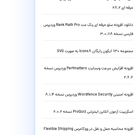
حرفه ای 28.2
دانلود افزونه سئو حرفه ای رنک مث Rank Math Pro وردپرس
فارسی نسخه 3.0.118
مجموعه 130 آیکون رایگان Icons8 به صورت SVG
افزونه افزایش سرعت وبسایت Perfmatters وردپرس نسخه
2.6.6
افزونه امنیتی Wordfence Security وردپرس نسخه 8.1.4
اسکریپت آزمون آنلاین اینترنتی ProQuiz نسخه 2.0.2
افزونه محاسبه حمل و نقل در ووکامرس Flexible Shipping