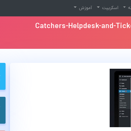
نه
اسکریپت
آموزش
Catchers-Helpdesk-and-Tic