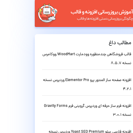
مطالب داغ
قالب فروشگاهی چندمنظوره وودمارت WoodMart ووکامرس
نسخه 8.5.7
افزونه صفحه ساز المنتور پرو Elementor Pro وردپرس نسخه
4.2.1
افزونه فرم ساز حرفه ای وردپرس گرویتی فرم Gravity Forms
نسخه 3.0.1
افزونه فارسی سئو Yoast SEO Premium وردپرس نسخه