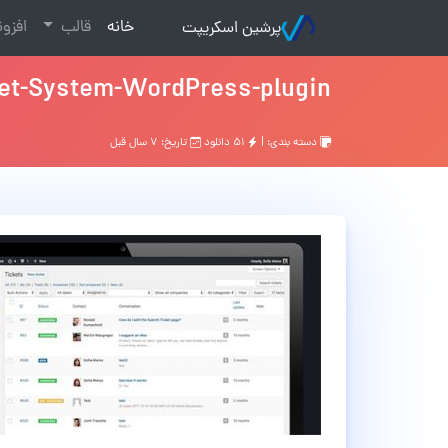
(current)
خانه
قالب
افزو
پرشین اسکریپت
ket-System-WordPress-plugin
دسته بندی: |
۵۱ دانلود
تاریخ: ۷ سال قبل