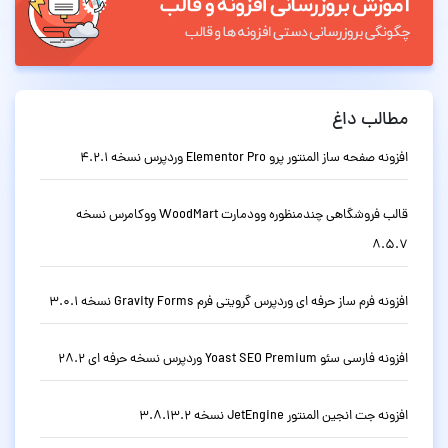
مطالب داغ
افزونه صفحه ساز المنتور پرو Elementor Pro وردپرس نسخه 4.2.1
قالب فروشگاهی چندمنظوره وودمارت WoodMart ووکامرس نسخه
8.5.7
افزونه فرم ساز حرفه ای وردپرس گرویتی فرم Gravity Forms نسخه 3.0.1
افزونه فارسی سئو Yoast SEO Premium وردپرس نسخه حرفه ای 28.2
افزونه جت انجین المنتور JetEngine نسخه 3.8.13.2