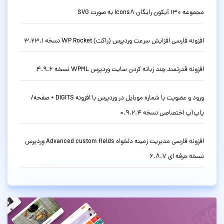
مجموعه 130 آیکون رایگان Icons8 به صورت SVG
افزونه فارسی افزایش سرعت وردپرس (راکت) WP Rocket نسخه 3.23.1
افزونه قدرتمند چند زبانه کردن سایت وردپرس WPML نسخه 4.9.6
ورود و عضویت با شماره موبایل در وردپرس با افزونه DIGITS + صفحه/
پاپ‌آپ اختصاصی نسخه 0.9.2.4
افزونه فارسی مدیریت زمینه دلخواه Advanced custom fields وردپرس
نسخه حرفه ای 6.8.7