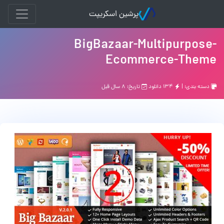
پرشین اسکریپت
BigBazaar-Multipurpose-
Ecommerce-Theme
دسته بندی: |
۱۳۴ دانلود
تاریخ: ۸ سال قبل