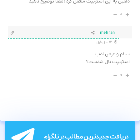
دلفین به این اسکریپت منتقل کرد؟لطفا توضیح دهید
۰
mehran
۱۲ سال قبل
سلام و عرض ادب
اسکریپت نال شدست؟
۰