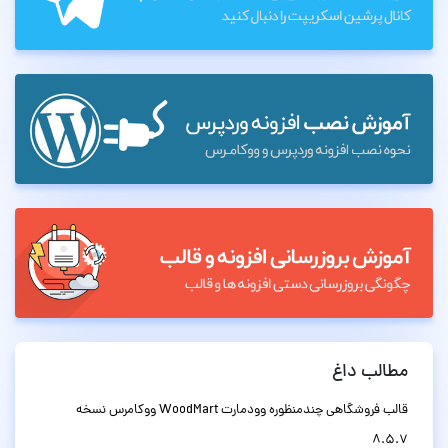
مطالب داغ
قالب فروشگاهی چندمنظوره وودمارت WoodMart ووکامرس نسخه
8.5.7