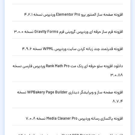
افزونه صفحه ساز المنتور پرو Elementor Pro وردپرس نسخه 4.2.1
افزونه فرم ساز حرفه ای وردپرس گرویتی فرم Gravity Forms نسخه 3.0.0
افزونه قدرتمند چند زبانه کردن سایت وردپرس WPML نسخه 4.9.6
دانلود افزونه سئو حرفه ای رنک مث Rank Math Pro وردپرس فارسی نسخه
3.0.118
افزونه صفحه ساز و ویرایشگر دیداری WPBakery Page Builder نسخه
8.7.4
افزونه پاکسازی رسانه وردپرس Media Cleaner Pro نسخه 7.0.8