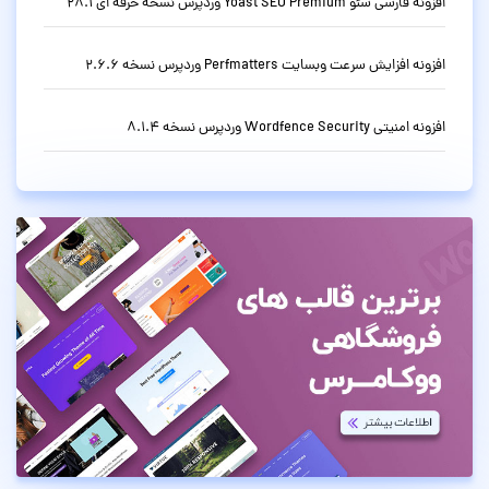
افزونه فارسی سئو Yoast SEO Premium وردپرس نسخه حرفه ای 28.1
افزونه افزایش سرعت وبسایت Perfmatters وردپرس نسخه 2.6.6
افزونه امنیتی Wordfence Security وردپرس نسخه 8.1.4