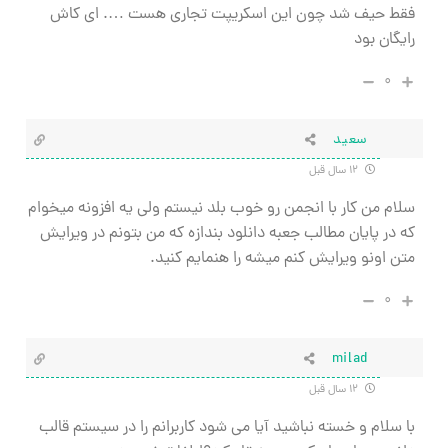
فقط حيف شد چون اين اسكريپت تجاري هست …. اي كاش
رايگان بود
۰
سعید
۱۲ سال قبل
سلام من کار با انجمن رو خوب بلد نیستم ولی یه افزونه میخوام
که در پایان مطالب جعبه دانلود بندازه که من بتونم در ویرایش
متن اونو ویرایش کنم میشه را هنمایم کنید.
۰
milad
۱۲ سال قبل
با سلام و خسته نباشید آیا می شود کاربرانم را در سیستم قالب