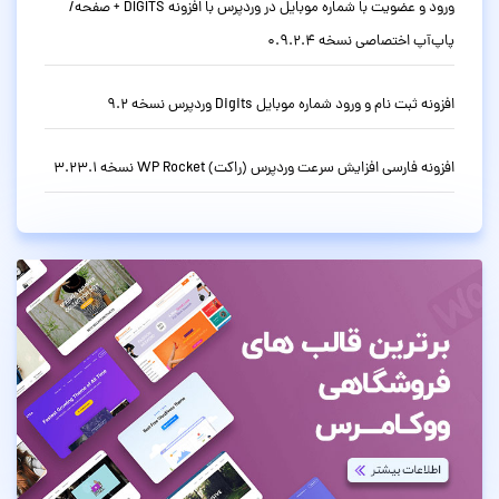
ورود و عضویت با شماره موبایل در وردپرس با افزونه DIGITS + صفحه/
پاپ‌آپ اختصاصی نسخه 0.9.2.4
افزونه ثبت نام و ورود شماره موبایل Digits وردپرس نسخه 9.2
افزونه فارسی افزایش سرعت وردپرس (راکت) WP Rocket نسخه 3.23.1