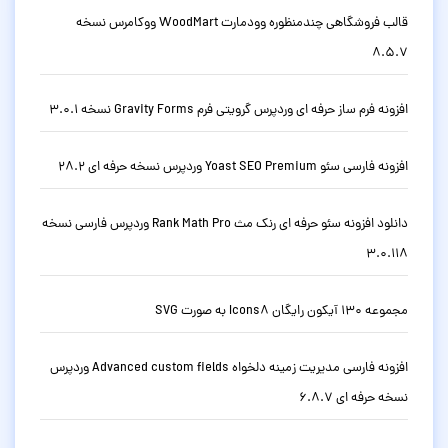
قالب فروشگاهی چندمنظوره وودمارت WoodMart ووکامرس نسخه
8.5.7
افزونه فرم ساز حرفه ای وردپرس گرویتی فرم Gravity Forms نسخه 3.0.1
افزونه فارسی سئو Yoast SEO Premium وردپرس نسخه حرفه ای 28.2
دانلود افزونه سئو حرفه ای رنک مث Rank Math Pro وردپرس فارسی نسخه
3.0.118
مجموعه 130 آیکون رایگان Icons8 به صورت SVG
افزونه فارسی مدیریت زمینه دلخواه Advanced custom fields وردپرس
نسخه حرفه ای 6.8.7